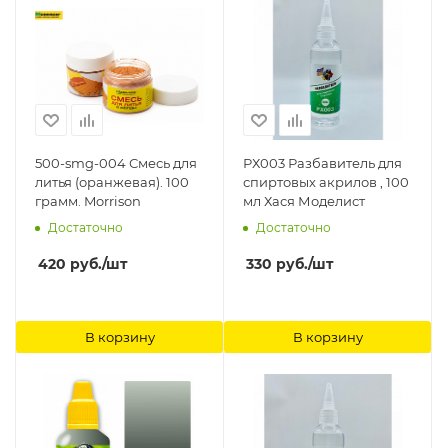
500-smg-004 Смесь для
РХ003 Разбавитель для
литья (оранжевая). 100
спиртовых акрилов , 100
грамм. Morrison
мл Хася Моделист
Достаточно
Достаточно
420
руб.
/шт
330
руб.
/шт
В корзину
В корзину