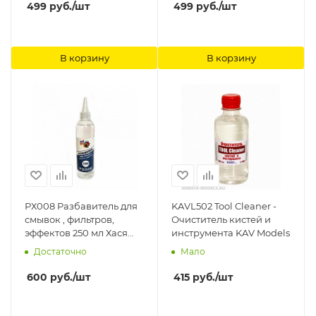
499
руб.
/шт
499
руб.
/шт
В корзину
В корзину
РХ008 Разбавитель для
KAVL502 Tool Cleaner -
смывок , фильтров,
Очиститель кистей и
эффектов 250 мл Хася
инструмента KAV Models
Моделист
Достаточно
Мало
600
руб.
/шт
415
руб.
/шт