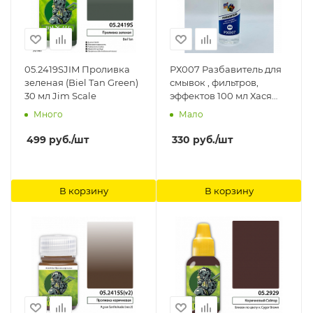
05.2419SJIM Проливка
РХ007 Разбавитель для
зеленая (Biel Tan Green)
смывок , фильтров,
30 мл Jim Scale
эффектов 100 мл Хася
Моделист
Много
Мало
499
руб.
/шт
330
руб.
/шт
В корзину
В корзину