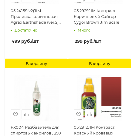
05.2415S(v2)JIM
05.2929JIM Контраст:
Проливка коричневая
Коричневый Сайгор
Agrax Earthshade (ver.2)
Cygor Brown Jim Scale
30мл Jim Scale
Достаточно
Много
499
руб.
/шт
299
руб.
/шт
В корзину
В корзину
РХ004 Разбавитель для
05.2912JIM Контраст:
спиртовых акрилов , 250
Красный кровавых