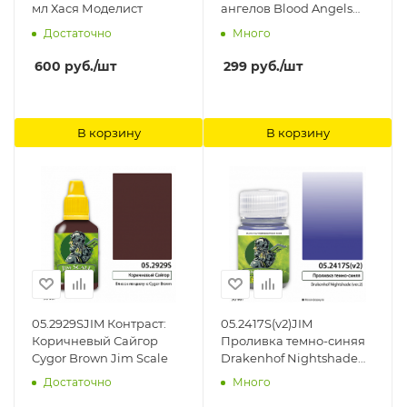
мл Хася Моделист
ангелов Blood Angels
Red Jim Scale
Достаточно
Много
600
руб.
/шт
299
руб.
/шт
В корзину
В корзину
05.2929SJIM Контраст:
05.2417S(v2)JIM
Коричневый Сайгор
Проливка темно-синяя
Cygor Brown Jim Scale
Drakenhof Nightshade
(ver.2) 30мл Jim Scale
Достаточно
Много