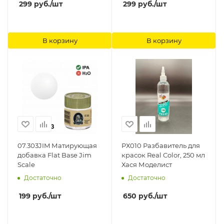
299
руб.
/шт
299
руб.
/шт
В корзину
В корзину
07.303JIM Матирующая
РХ010 Разбавитель для
добавка Flat Base Jim
красок Real Color, 250 мл
Scale
Хася Моделист
Достаточно
Достаточно
199
руб.
/шт
650
руб.
/шт