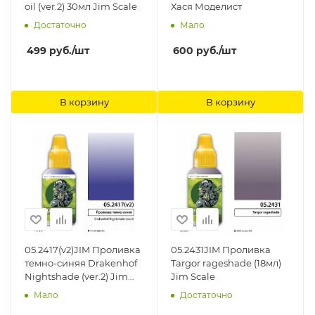
oil (ver.2) 30мл Jim Scale
Хася Моделист
Достаточно
Мало
499
руб.
/шт
600
руб.
/шт
В корзину
В корзину
05.2417(v2)JIM Проливка
05.2431JIM Проливка
темно-синяя Drakenhof
Targor rageshade (18мл)
Nightshade (ver.2) Jim
Jim Scale
Scale
Мало
Достаточно