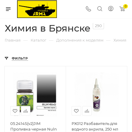
0
Химия в Брянске
290
—
—
—
Главная
Каталог
Дополнения к моделям
Химия
ФИЛЬТР
05.2414S(v2)JIM
РХ012 Разбавитель для
Проливка черная Nuln
водного акрила, 250 мл