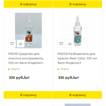
В корзину
В корзину
РХ016 Средство для
РХ009 Разбавитель для
очистки инструмента,
красок Real Color, 100 мл
100 мл Хася Моделист
Хася Моделист
Мало
Мало
330
руб.
/шт
330
руб.
/шт
В корзину
В корзину