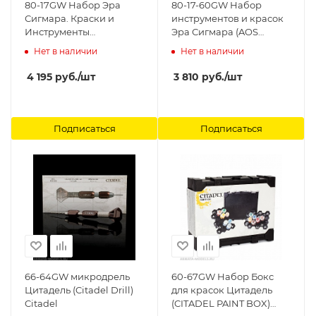
80-17GW Набор Эра
80-17-60GW Набор
Сигмара. Краски и
инструментов и красок
Инструменты
Эра Сигмара (AOS
(Warhammer Age of
PAINTS+TOOLS) Citadel
Нет в наличии
Нет в наличии
Sigmar: Paint + Tools Set)
Games Workshop
4 195
руб.
/шт
3 810
руб.
/шт
Подписаться
Подписаться
66-64GW микродрель
60-67GW Набор Бокс
Цитадель (Citadel Drill)
для красок Цитадель
Citadel
(CITADEL PAINT BOX)