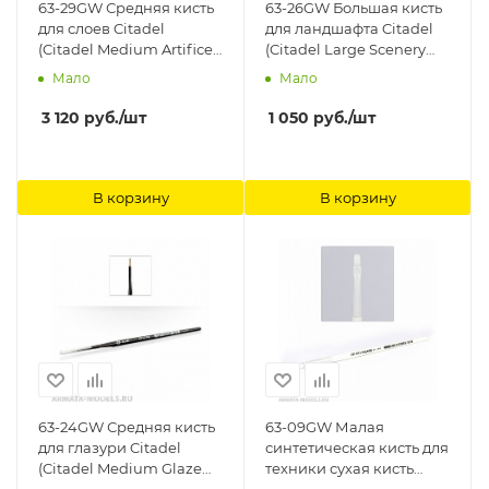
63-29GW Средняя кисть
63-26GW Большая кисть
для слоев Citadel
для ландшафта Citadel
(Citadel Medium Artificer
(Citadel Large Scenery
Layer Brush) Citadel
Brysh) Citadel
Мало
Мало
3 120
руб.
/шт
1 050
руб.
/шт
В корзину
В корзину
63-24GW Средняя кисть
63-09GW Малая
для глазури Citadel
синтетическая кисть для
(Citadel Medium Glaze
техники сухая кисть