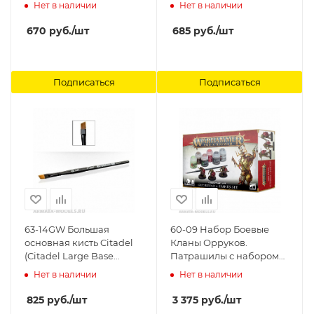
Brush) Citadel
Citadel (Citadel Synthetic
Нет в наличии
Нет в наличии
Brush: Small Drybrush)
Citadel
670
руб.
/шт
685
руб.
/шт
Подписаться
Подписаться
63-14GW Большая
60-09 Набор Боевые
основная кисть Citadel
Кланы Орруков.
(Citadel Large Base
Патрашилы с набором
Brush) Citadel
красок (Orruk Warclans
Нет в наличии
Нет в наличии
Gutrippaz + Paint Set)
Games Workshop
825
руб.
/шт
3 375
руб.
/шт