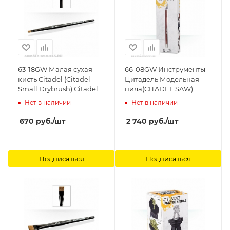
63-18GW Малая сухая
66-08GW Инструменты
кисть Citadel (Citadel
Цитадель Модельная
Small Drybrush) Citadel
пила(CITADEL SAW)
Citadel
Нет в наличии
Нет в наличии
670
руб.
/шт
2 740
руб.
/шт
Подписаться
Подписаться