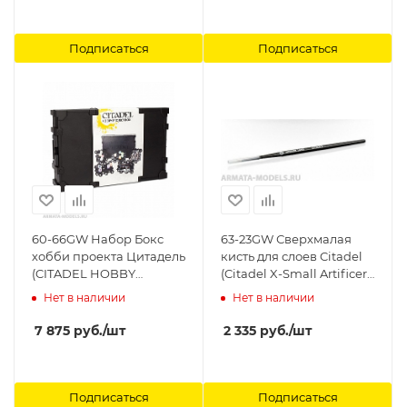
Подписаться
Подписаться
60-66GW Набор Бокс
63-23GW Сверхмалая
хобби проекта Цитадель
кисть для слоев Citadel
(CITADEL HOBBY
(Citadel X-Small Artificer
PROJECT BOX) Citadel
Layer Brush) Citadel
Нет в наличии
Нет в наличии
7 875
руб.
/шт
2 335
руб.
/шт
Подписаться
Подписаться