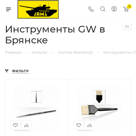
0
Инструменты GW в
55
Брянске
—
—
—
Главная
Каталог
Games Workshop
Инструменты 
ФИЛЬТР