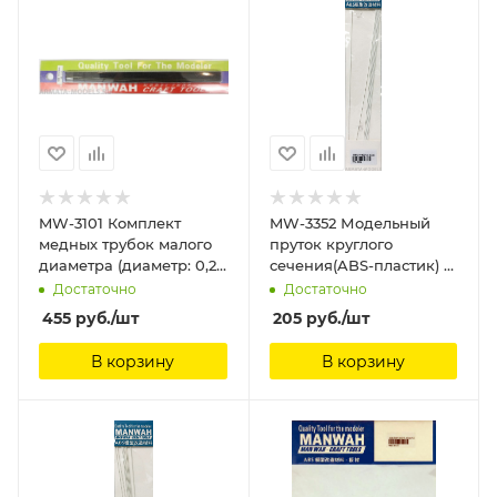
MW-3101 Комплект
MW-3352 Модельный
медных трубок малого
пруток круглого
диаметра (диаметр: 0,2
сечения(ABS-пластик) ?
мм) (2 шт.) ManWah
1.0mm*250mm 8шт
Достаточно
Достаточно
ManWah
455
руб.
/шт
205
руб.
/шт
В корзину
В корзину