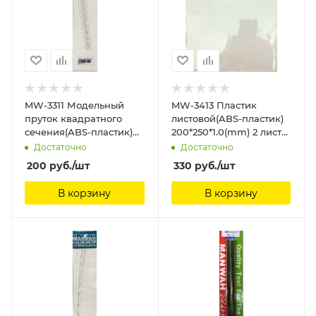
MW-3311 Модельный
MW-3413 Пластик
пруток квадратного
листовой(ABS-пластик)
сечения(ABS-пластик)
200*250*1.0(mm) 2 листа
1.0 мм * 250мм 8шт
ManWah
Достаточно
Достаточно
ManWah
200
руб.
/шт
330
руб.
/шт
В корзину
В корзину