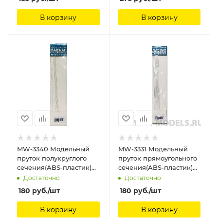
В корзину
В корзину
MW-3340 Модельный
MW-3331 Модельный
пруток полукруглого
пруток прямоугольного
сечения(ABS-пластик)
сечения(ABS-пластик)
1.0mm*250mm 8шт
4*2*250mm 4шт
Достаточно
Достаточно
ManWah
ManWah
180
руб.
/шт
180
руб.
/шт
В корзину
В корзину