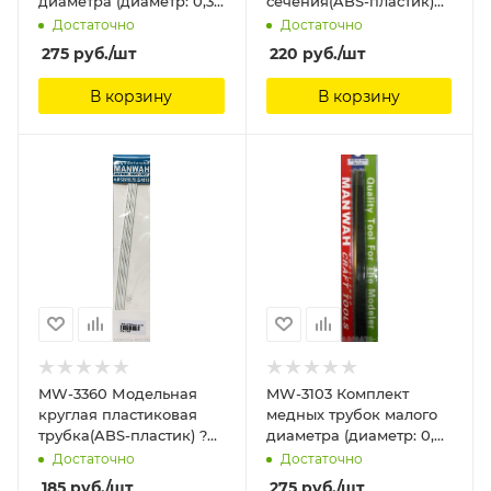
диаметра (диаметр: 0,3
сечения(ABS-пластик)
мм) (5 шт.) ManWah
3.0 мм*250мм 6шт
Достаточно
Достаточно
ManWah
275
руб.
/шт
220
руб.
/шт
В корзину
В корзину
MW-3360 Модельная
MW-3103 Комплект
круглая пластиковая
медных трубок малого
трубка(ABS-пластик) ?
диаметра (диаметр: 0,4
2mm*250mm 6шт
мм) (5 шт.) ManWah
Достаточно
Достаточно
ManWah
185
руб.
/шт
275
руб.
/шт