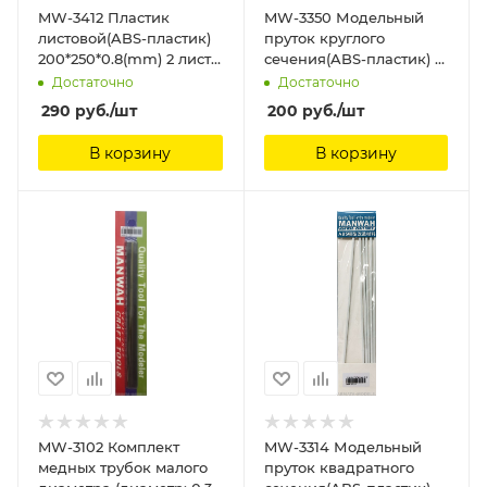
MW-3412 Пластик
MW-3350 Модельный
листовой(ABS-пластик)
пруток круглого
200*250*0.8(mm) 2 листа
сечения(ABS-пластик) ?
ManWah
0.5mm*250mm 8шт
Достаточно
Достаточно
ManWah
290
руб.
/шт
200
руб.
/шт
В корзину
В корзину
MW-3102 Комплект
MW-3314 Модельный
медных трубок малого
пруток квадратного