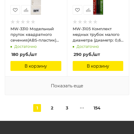
MW-3310 Модельный
MW-3105 Комплект
пруток квадратного
медных трубок малого
сечения(ABS-пластик)
диаметра (диаметр: 0,6
0.5 мм * 250мм 8шт
мм) (5 шт.) ManWah
Достаточно
Достаточно
ManWah
180
руб.
/шт
290
руб.
/шт
В корзину
В корзину
Показать еще
1
2
3
154