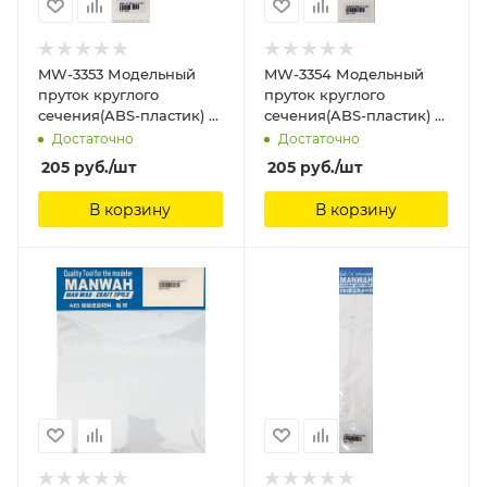
MW-3353 Модельный
MW-3354 Модельный
пруток круглого
пруток круглого
сечения(ABS-пластик) ?
сечения(ABS-пластик) ?
1.5mm*250mm 8шт
2.0mm*250mm 6шт
Достаточно
Достаточно
ManWah
ManWah
205
руб.
/шт
205
руб.
/шт
В корзину
В корзину