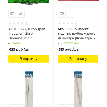
ADT00068 Декор трав
MW-3119 Комплект
(поролон) 20гр
медных трубок малого
DioramaTech 3
диаметра (диаметра: 2.0
mm) (2 пакета) ManWah
Мало
Достаточно
625
руб.
/шт
315
руб.
/шт
В корзину
В корзину