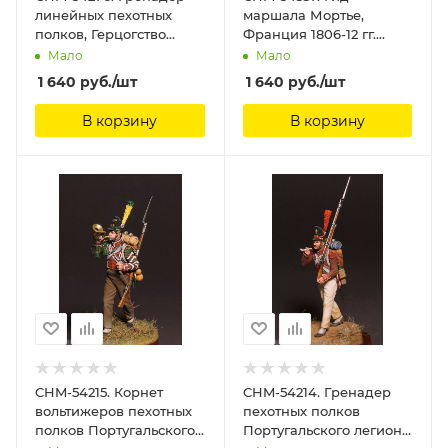
линейных пехотных
маршала Мортье,
полков, Герцогство
Франция 1806-12 гг.
Варшавское, 1810-14 гг.
Материал - смола.
Мало
Мало
54 мм. Материал -
Chronos Miniatures, 54
1 640
руб.
/шт
1 640
руб.
/шт
смола. Chronos
мм
Miniatures, 54 мм
В корзину
В корзину
CHM-54215. Корнет
CHM-54214. Гренадер
вольтижеров пехотных
пехотных полков
полков Португальского
Португальского легиона,