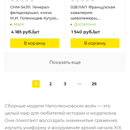
CHM-54311. Генерал-
028.11АП Французская
фельдмаршал, князь
кавалерия:
М.И. Голенищев-Кутузов,
шеволежеры,
Россия 1812 г. Материал
командная группа (1811-
Мало
Достаточно
- смола. Chronos
1814) Аванпост, 28 мм
4 185
руб.
/шт
1 540
руб.
/шт
Miniatures, 54 мм
В корзину
В корзину
Показать еще
1
2
3
29
Сборные модели Наполеоновских войн — это
целый мир для любителей истории и моделизма.
Они помогают воссоздать знаменитые сражения,
изучить униформу и вооружение армий начала XIX