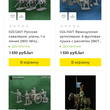
023.12АП Русская
024.11АП Французская
кавалерия: уланы, 1-я
артиллерия: 6-фунтовая
линия (1810-1814)
пушка с расчётом (1807-
Аванпост, 28 мм
1812) Аванпост, 28 мм
Достаточно
Достаточно
1 530
руб.
/шт
1 530
руб.
/шт
В корзину
В корзину