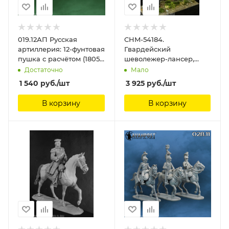
019.12АП Русская
CHM-54184.
артиллерия: 12-фунтовая
Гвардейский
пушка с расчётом (1805-
шеволежер-лансер,
1812) Аванпост, 28 мм
Вестфалия 1811-13 гг. 54
Достаточно
Мало
мм. Материал - смола.
1 540
руб.
/шт
3 925
руб.
/шт
Chronos Miniatures, 54
мм
В корзину
В корзину