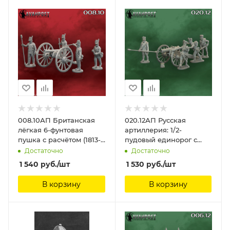
008.10АП Британская
020.12АП Русская
лёгкая 6-фунтовая
артиллерия: 1/2-
пушка с расчётом (1813-
пудовый единорог с
1815) Аванпост, 28 мм
расчётом (1805-1812)
Достаточно
Достаточно
Аванпост, 28 мм
1 540
руб.
/шт
1 530
руб.
/шт
В корзину
В корзину