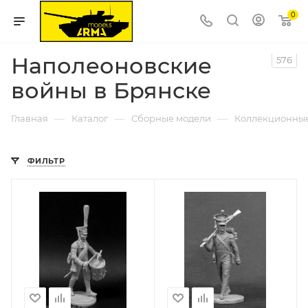
0
Наполеоновские
576
войны в Брянске
—
—
—
Главная
Каталог
Сборные модели
Коллекционны
ФИЛЬТР