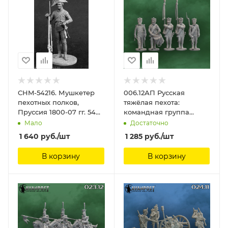
CHM-54216. Мушкетер
006.12АП Русская
пехотных полков,
тяжёлая пехота:
Пруссия 1800-07 гг. 54
командная группа
мм. Материал - смола.
мушкетер Аванпост, 28
Мало
Достаточно
Chronos Miniatures, 54
мм
1 640
руб.
/шт
1 285
руб.
/шт
мм
В корзину
В корзину