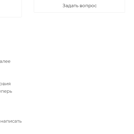
Задать вопрос
Далее
ловия
еперь
 написать