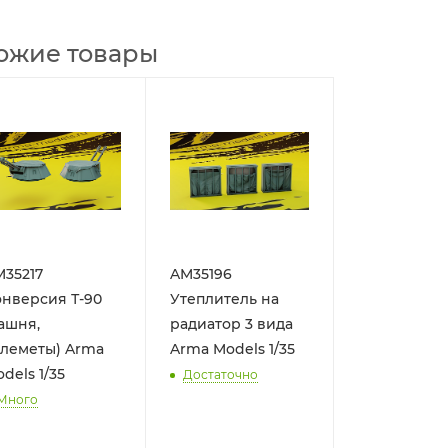
ожие товары
35217
AM35196
нверсия Т-90
Утеплитель на
ашня,
радиатор 3 вида
леметы) Arma
Arma Models 1/35
dels 1/35
Достаточно
Много