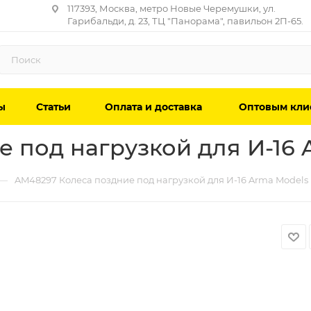
117393, Москва, метро Новые Черемушки, ул.
Гарибальди, д. 23, ТЦ "Панорама", павильон 2П-65.
ы
Статьи
Оплата и доставка
Оптовым кли
 под нагрузкой для И-16 
—
AM48297 Колеса поздние под нагрузкой для И-16 Arma Models