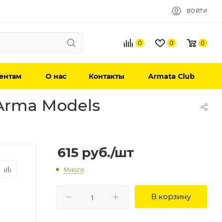
ВОЙТИ
0
0
0
ентам
О нас
Контакты
Armata Club
Arma Models
615
руб.
/шт
Много
В корзину