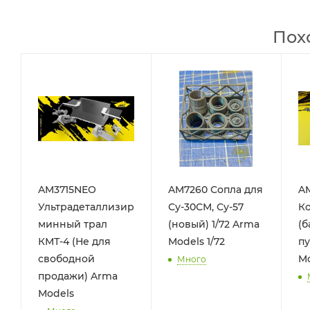
Пох
AM3715NEO
AM7260 Сопла для
AM
Ультрадеталлизированный
Су-30СМ, Су-57
Ко
минный трал
(новый) 1/72 Arma
(б
КМТ-4 (Не для
Models 1/72
пу
свободной
Mo
Много
продажи) Arma
Models