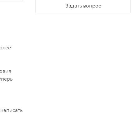
Задать вопрос
Далее
ловия
еперь
 написать