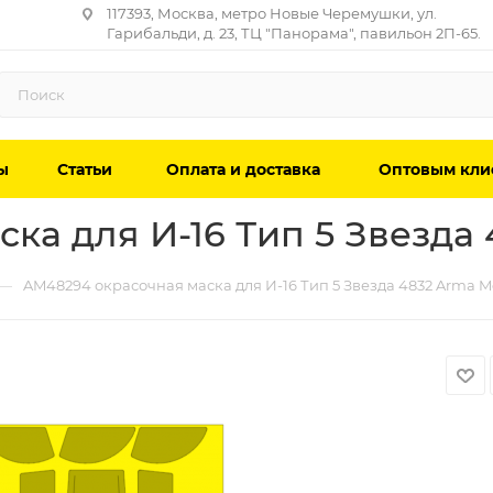
117393, Москва, метро Новые Черемушки, ул.
Гарибальди, д. 23, ТЦ "Панорама", павильон 2П-65.
ы
Статьи
Оплата и доставка
Оптовым кли
ка для И-16 Тип 5 Звезда
—
AM48294 окрасочная маска для И-16 Тип 5 Звезда 4832 Arma M