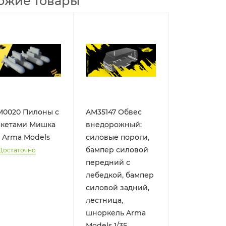
ожие товары
M0020 Пилоны с
AM35147 Обвес
акетами Мишка
внедорожный:
 Arma Models
cиловые пороги,
бампер силовой
Достаточно
передний с
лебедкой, бампер
силовой задний,
лестница,
шноркель Arma
Models 1/35