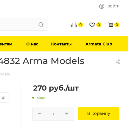
ВОЙТИ
0
0
0
ентам
О нас
Контакты
Armata Club
 4832 Arma Models
odels
270
руб.
/шт
Мало
В корзину