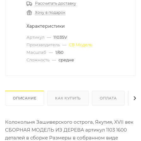
Рассчитать доставку
Хочу в подарок
Характеристики
Артикул
—
1103SV
Производитель
—
СВ Модель
Масштаб
—
1/60
Сложность
—
средне
ОПИСАНИЕ
КАК КУПИТЬ
ОПЛАТА
Д
Колокольня Зашиверского острога, Якутия, XVII век
СБОРНАЯ МОДЕЛЬ ИЗ ДЕРЕВА артикул 1103 1600
деталей в сборке Размеры в собранном виде