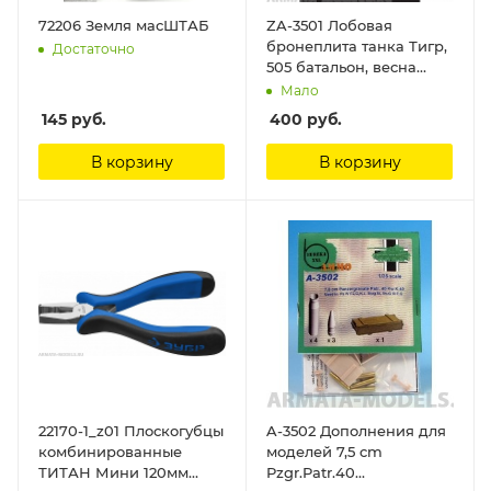
72206 Земля масШТАБ
ZA-3501 Лобовая
бронеплита танка Тигр,
Достаточно
505 батальон, весна
1944 г. Zack-Atak models
Мало
145
руб.
400
руб.
В корзину
В корзину
22170-1_z01 Плоскогубцы
A-3502 Дополнения для
комбинированные
моделей 7,5 cm
ТИТАН Мини 120мм
Pzgr.Patr.40