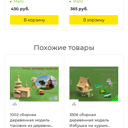
Зубр
Kw.K.40/Stu.K.40 L/43
Мало
Мало
and L/48 Eureka XXL
450
руб.
365
руб.
В корзину
В корзину
Похожие товары
1002 сборная
3506 сборная
деревянная модель
деревянная модель
Часовня из деревни
Избушка на курьих