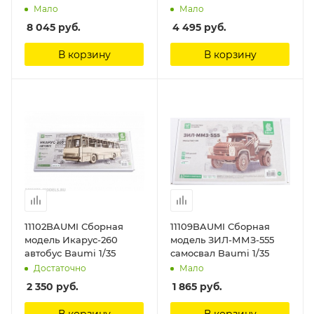
Вигово СВ Модель
ножках СВ Модель
Мало
Мало
8 045
руб.
4 495
руб.
В корзину
В корзину
11102BAUMI Сборная
11109BAUMI Сборная
модель Икарус-260
модель ЗИЛ-ММЗ-555
автобус Baumi 1/35
самосвал Baumi 1/35
Достаточно
Мало
2 350
руб.
1 865
руб.
В корзину
В корзину