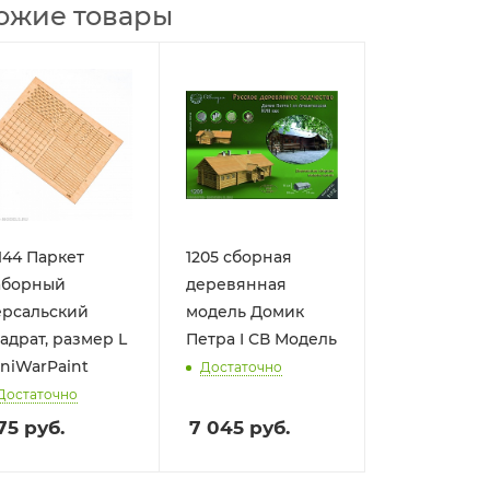
ожие товары
144 Паркет
1205 сборная
аборный
деревянная
ерсальский
модель Домик
адрат, размер L
Петра I СВ Модель
niWarPaint
Достаточно
Достаточно
75
руб.
7 045
руб.