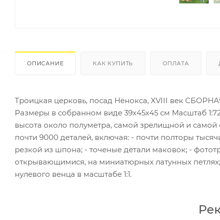
ОПИСАНИЕ
КАК КУПИТЬ
ОПЛАТА
Троицкая церковь, посад Нёнокса, XVIII век СБОРН
Размеры в собранном виде 39х45х45 см Масштаб 1:7
высота около полуметра, самой зрелищной и самой с
почти 9000 деталей, включая: - почти полторы тысяч
резкой из шпона; - точеные детали маковок; - фото
открывающимися, на миниатюрных латунных петлях; 
нулевого венца в масштабе 1:1.
Ре