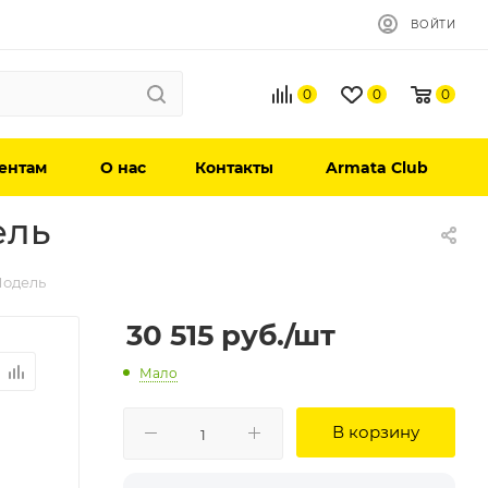
ВОЙТИ
0
0
0
ентам
О нас
Контакты
Armata Club
ель
Модель
30 515
руб.
/шт
Мало
В корзину