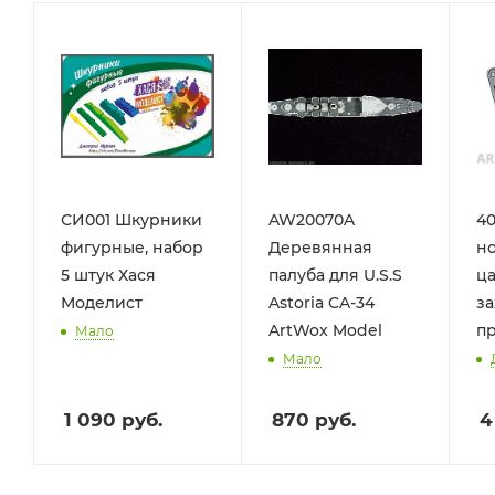
СИ001 Шкурники
AW20070A
40
фигурные, набор
Деревянная
н
5 штук Хася
палуба для U.S.S
ц
Моделист
Astoria CA-34
за
ArtWox Model
пр
Мало
Мало
1 090
руб.
870
руб.
4