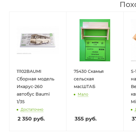
Пох
11102BAUMI
75430 Скамья
S-
Сборная модель
сельская
н
Икарус-260
масШТАБ
В
автобус Baumi
кв
Мало
1/35
Mi
Достаточно
2 350
руб.
355
руб.
3