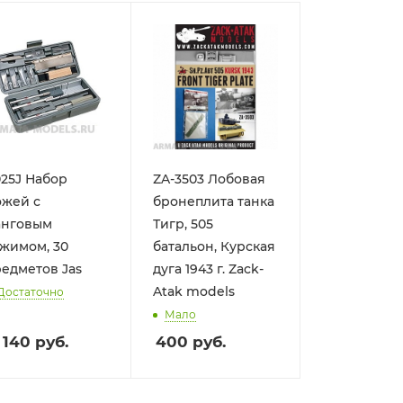
25J Набор
ZA-3503 Лобовая
ожей с
бронеплита танка
анговым
Тигр, 505
жимом, 30
батальон, Курская
едметов Jas
дуга 1943 г. Zack-
Atak models
Достаточно
Мало
 140
руб.
400
руб.