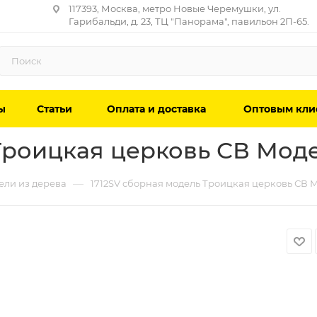
117393, Москва, метро Новые Черемушки, ул.
Гарибальди, д. 23, ТЦ "Панорама", павильон 2П-65.
ы
Статьи
Оплата и доставка
Оптовым кли
Троицкая церковь СВ Мод
—
ели из дерева
1712SV сборная модель Троицкая церковь СВ 