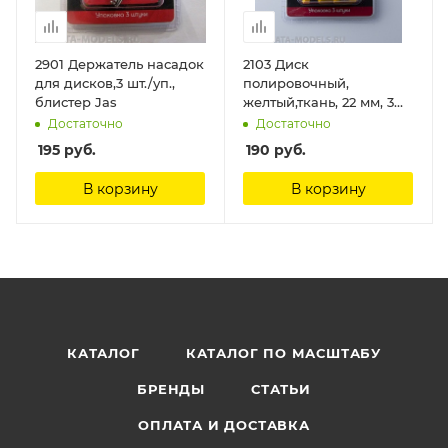
2901 Держатель насадок
2103 Диск
для дисков,3 шт./уп.,
полировочный,
блистер Jas
желтый,ткань, 22 мм, 3
шт./уп., блистер Jas
Достаточно
Достаточно
195
руб.
190
руб.
В корзину
В корзину
КАТАЛОГ
КАТАЛОГ ПО МАСШТАБУ
БРЕНДЫ
СТАТЬИ
ОПЛАТА И ДОСТАВКА