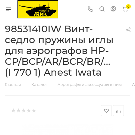
0
98531410IW Винт-
седло пружины иглы
для аэрографов HP-
CP/BCP/AR/BCR/BR/CR/CR
(I 770 1) Anest Iwata
—
—
—
Главная
Каталог
Аэрографы и аксессуары к ним
А