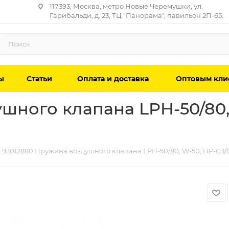
117393, Москва, метро Новые Черемушки, ул.
Гарибальди, д. 23, ТЦ "Панорама", павильон 2П-65.
ы
Статьи
Оплата и доставка
Оптовым кли
шного клапана LPH-50/80, 
93012880 Пружина воздушного клапана LPH-50/80, W-50, HP-G3/G5