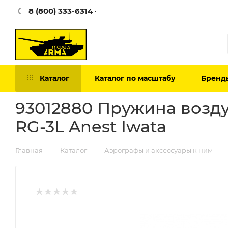
8 (800) 333-6314
Каталог
Каталог по масштабу
Бренд
93012880 Пружина возду
RG-3L Anest Iwata
—
—
—
Главная
Каталог
Аэрографы и аксессуары к ним