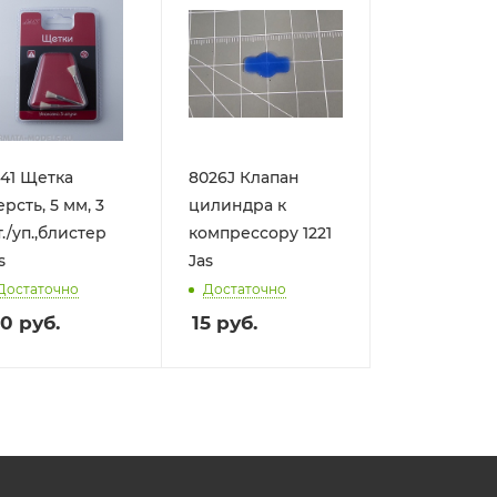
41 Щетка
8026J Клапан
ть, 5 мм, 3
цилиндра к
./уп.,блистер
компрессору 1221
s
Jas
Достаточно
Достаточно
10
руб.
15
руб.