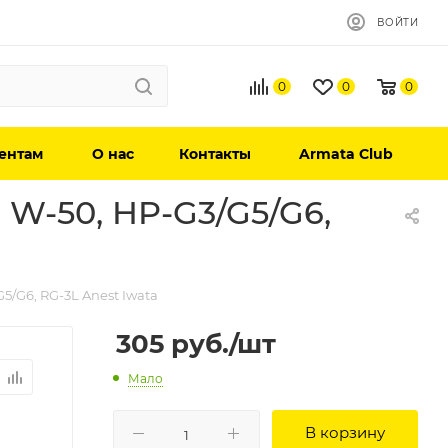
ВОЙТИ
0
0
0
ентам
О нас
Контакты
Armata Club
W-50, HP-G3/G5/G6,
/G6, RG-3L Anest Iwata
305
руб.
/шт
Мало
В корзину