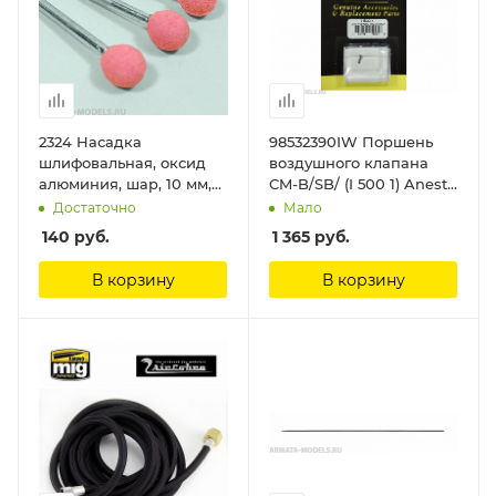
2324 Насадка
98532390IW Поршень
шлифовальная, оксид
воздушного клапана
алюминия, шар, 10 мм,
CM-B/SB/ (I 500 1) Anest
3шт./уп., блистер Jas
Iwata
Достаточно
Мало
140
руб.
1 365
руб.
В корзину
В корзину