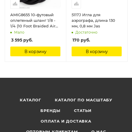
AMIG8655 10-футовый
5117J Игла для
оплетеный шланг 1/8 -
аэрографа, длина 130
1/4 (10 Foot Braided Air
мм, 0,8 мм Jas
Hose 1/8 - 1/4 inch)
Мало
Достаточно
Ammo Mig
3 595
руб.
170
руб.
В корзину
В корзину
КАТАЛОГ
КАТАЛОГ ПО МАСШТАБУ
БРЕНДЫ
СТАТЬИ
ОПЛАТА И ДОСТАВКА
ОПТОВЫМ КЛИЕНТАМ
О НАС