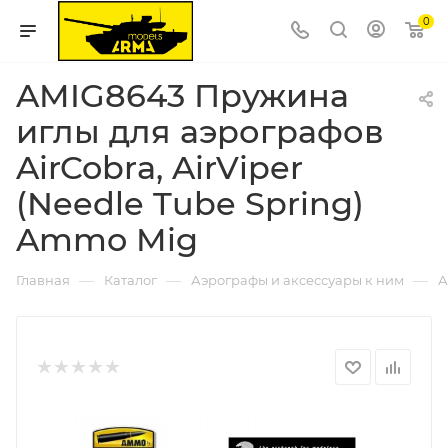
0
AMIG8643 Пружина
иглы для аэрографов
AirCobra, AirViper
(Needle Tube Spring)
Ammo Mig
—
—
—
Главная
Каталог
Аэрографы и аксессуары к ним
А