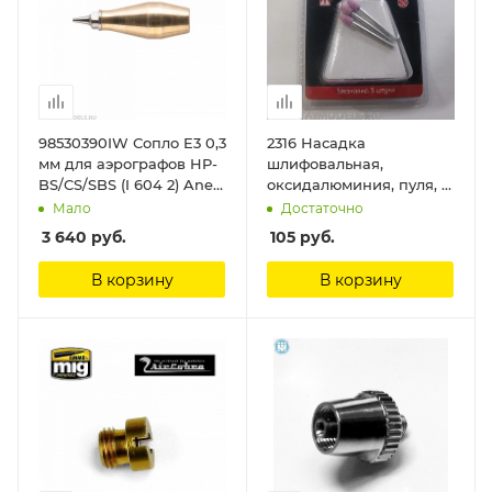
98530390IW Сопло E3 0,3
2316 Насадка
мм для аэрографов HP-
шлифовальная,
BS/CS/SBS (I 604 2) Anest
оксидалюминия, пуля, 6
Iwata
х 10 мм, 3 шт./уп.,
Мало
Достаточно
блистер Jas
3 640
руб.
105
руб.
В корзину
В корзину