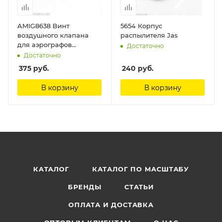
AMIG8638 Винт
5654 Корпус
воздушного клапана
распылителя Jas
для аэрографов
Достаточно
AirCobra, AirViper (Air
Достаточно
Valve Screw) Ammo Mig
375
руб.
240
руб.
В корзину
В корзину
КАТАЛОГ
КАТАЛОГ ПО МАСШТАБУ
БРЕНДЫ
СТАТЬИ
ОПЛАТА И ДОСТАВКА