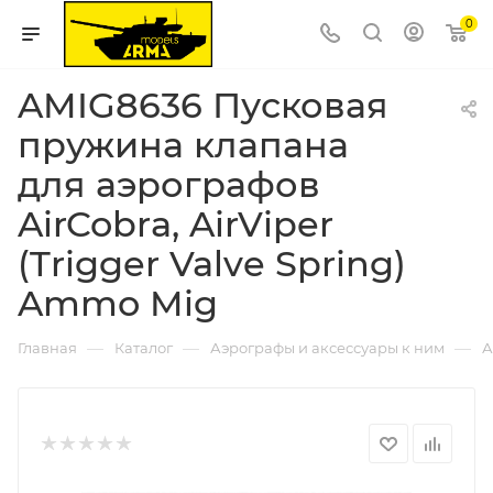
0
AMIG8636 Пусковая
пружина клапана
для аэрографов
AirCobra, AirViper
(Trigger Valve Spring)
Ammo Mig
—
—
—
Главная
Каталог
Аэрографы и аксессуары к ним
А