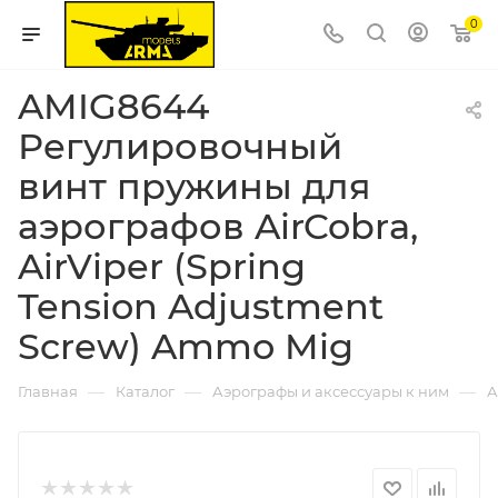
0
AMIG8644
Регулировочный
винт пружины для
аэрографов AirCobra,
AirViper (Spring
Tension Adjustment
Screw) Ammo Mig
—
—
—
Главная
Каталог
Аэрографы и аксессуары к ним
А