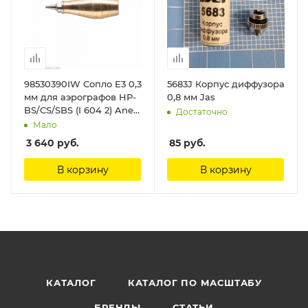
98530390IW Сопло E3 0,3
5683J Корпус диффузора
мм для аэрографов HP-
0,8 мм Jas
BS/CS/SBS (I 604 2) Anest
Достаточно
Iwata
Мало
3 640
руб.
85
руб.
В корзину
В корзину
КАТАЛОГ
КАТАЛОГ ПО МАСШТАБУ
БРЕНДЫ
СТАТЬИ