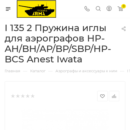
0
I 135 2 Пружина иглы
для аэрографов HP-
AH/BH/AP/BP/SBP/HP-
BCS Anest Iwata
—
—
—
Главная
Каталог
Аэрографы и аксессуары к ним
I