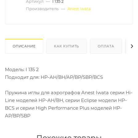
Артикул
—
I 135 2
Производитель
—
Anest Iwata
ОПИСАНИЕ
КАК КУПИТЬ
ОПЛАТА
Д
Модель: I 135 2
Подходит для: HP-AH/BH/AP/BP/SBP/BCS
Пружина иглы для аэрографов Anest Iwata серии Hi-
Line моделей HP-AH/BH, серии Eclipse модели HP-
BCS и серии High Performance Plus моделей HP-
AP/BP/SBP
Похожие товары