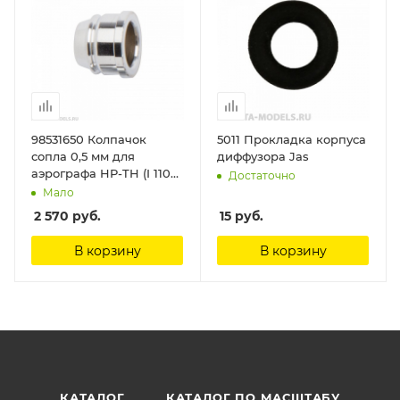
98531650 Колпачок
5011 Прокладка корпуса
сопла 0,5 мм для
диффузора Jas
аэрографа HP-TH (I 110
Достаточно
6) Anest Iwata
Мало
2 570
руб.
15
руб.
В корзину
В корзину
КАТАЛОГ
КАТАЛОГ ПО МАСШТАБУ