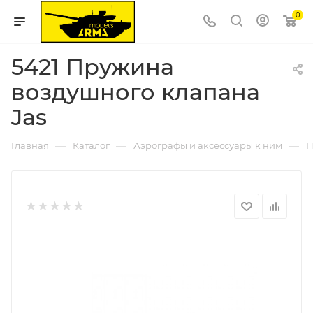
0
5421 Пружина
воздушного клапана
Jas
—
—
—
Главная
Каталог
Аэрографы и аксессуары к ним
П