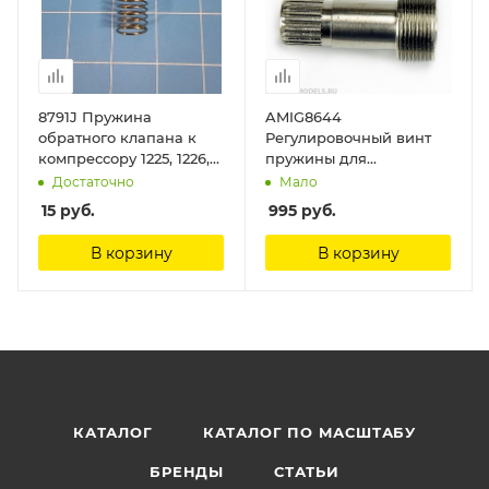
8791J Пружина
AMIG8644
обратного клапана к
Регулировочный винт
компрессору 1225, 1226,
пружины для
1228 Jas
аэрографов AirCobra,
Достаточно
Мало
AirViper (Spring Tension
15
руб.
995
руб.
Adjustment Screw)
Ammo Mig
В корзину
В корзину
КАТАЛОГ
КАТАЛОГ ПО МАСШТАБУ
БРЕНДЫ
СТАТЬИ