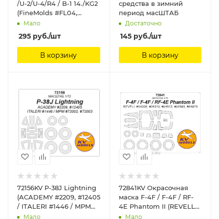
/U-2/U-4/R4 / B-1 14./KG2
средства в зимний
(FineMolds #FL04,
период масШТАБ
#FL09, #FL10, #FP14) +
Мало
Достаточно
маски на диски и
295
руб.
/шт
145
руб.
/шт
колеса KV Models
В корзину
В корзину
72156KV P-38J Lightning
72841KV Окрасочная
(ACADEMY #2209, #12405
маска F-4F / F-4F / RF-
/ ITALERI #1446 / MPM
4E Phantom II (REVELL
#72002, #72003) + маски
#04308, #04313, #04615,
Мало
Мало