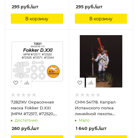
на диски и колеса KV
#04685, #04875) + маски
295
руб.
/шт
295
руб.
/шт
Models
на диски и колеса KV
Models
В корзину
В корзину
72821KV Окрасочная
CHM-54178. Капрал
маска Fokker D.XXI
Испанского полка
(MPM #72517, #72520,
линейной пехоты
#72526, #72571, #72544) +
Жозеф Наполеон, 1809-
Достаточно
Мало
маски на диски и
12 гг. 54 мм. Материал -
260
руб.
/шт
1 640
руб.
/шт
колеса KV Models
смола. Chronos
Miniatures,