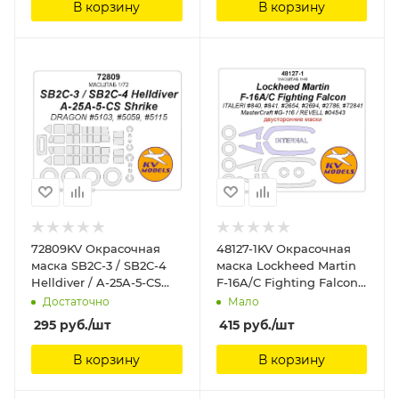
В корзину
В корзину
72809KV Окрасочная
48127-1KV Окрасочная
маска SB2C-3 / SB2C-4
маска Lockheed Martin
Helldiver / A-25A-5-CS
F-16A/C Fighting Falcon
Shrike (DRAGON #5103,
(ITALERI #840, #841,
Достаточно
Мало
#5059, #5115) + маски на
#2654, #2694, #2786,
295
руб.
/шт
415
руб.
/шт
диски и колеса KV
#72841 / MasterCraft #G-
Models
116 / REVELL #04543) -
В корзину
В корзину
(Двусторонние маски) +
маски на диски и