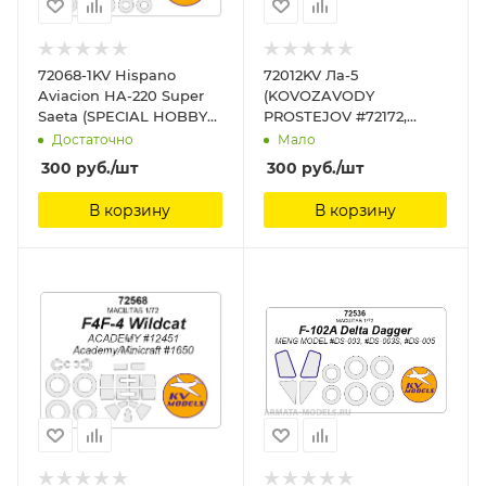
72068-1KV Hispano
72012KV Ла-5
Aviacion HA-220 Super
(KOVOZAVODY
Saeta (SPECIAL HOBBY
PROSTEJOV #72172,
#72068) - (Двусторонние
#72173, #72194) + маски
Достаточно
Мало
маски) + маски на
на диски и колеса KV
300
руб.
/шт
300
руб.
/шт
диски и колеса KV
Models
Models
В корзину
В корзину