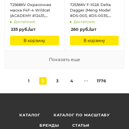
72568KV Окрасочная
72536KV F-102A Delta
маска F4F-4 Wildcat
Dagger (Meng Model
(ACADEMY #12451,
#DS-003, #DS-003S,
Academy/Minicraft
#DS-005) + маски на
Достаточно
Достаточно
#1650) + маски на диски
диски и колеса KV
235
руб.
/шт
260
руб.
/шт
и колеса KV Models
Models
В корзину
В корзину
Показать еще
1
2
3
4
1776
КАТАЛОГ
КАТАЛОГ ПО МАСШТАБУ
БРЕНДЫ
СТАТЬИ