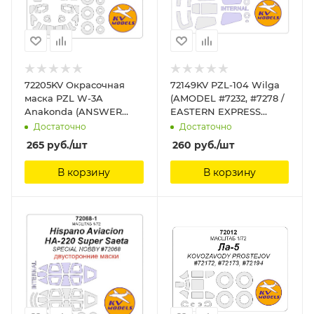
72205KV Окрасочная
72149KV PZL-104 Wilga
маска PZL W-3A
(AMODEL #7232, #7278 /
Anakonda (ANSWER
EASTERN EXPRESS
#AA72001, #AA72002) +
#72148) + маски на
Достаточно
Достаточно
маски на диски и
диски и колеса KV
265
руб.
/шт
260
руб.
/шт
колеса KV Models
Models
В корзину
В корзину