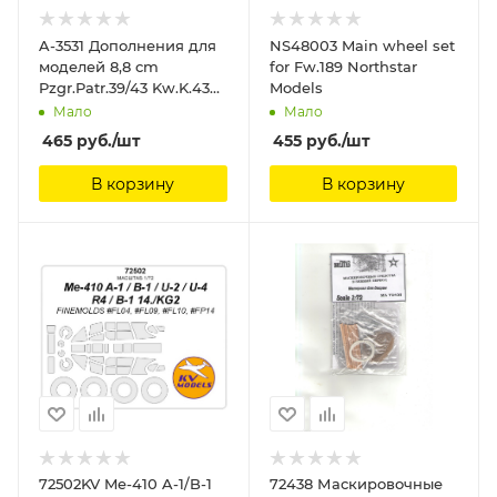
A-3531 Дополнения для
NS48003 Main wheel set
моделей 8,8 cm
for Fw.189 Northstar
Pzgr.Patr.39/43 Kw.K.43
Models
Eureka XXL
Мало
Мало
465
руб.
/шт
455
руб.
/шт
В корзину
В корзину
72502KV Me-410 A-1/B-1
72438 Маскировочные