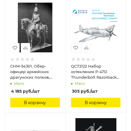
колеса KV Models
CHM-54301. Обер-
QC72122 Набор
офицер армейских
остекления P-47D
драгунских полков,
Thunderbolt Razorback
Россия 1812-14 гг. 54 мм.
(Tamiya) Quinta Studio
Мало
Мало
Материал - смола.
4 185
руб.
/шт
305
руб.
/шт
Chronos Miniatures, 54
мм
В корзину
В корзину