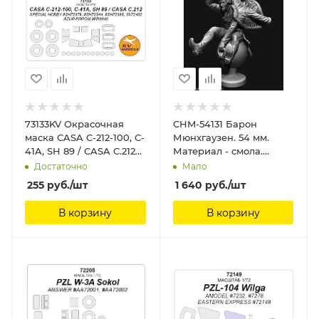
73133KV Окрасочная
CHM-54131 Барон
маска CASA C-212-100, C-
Мюнхгаузен. 54 мм.
41A, SH 89 / CASA C.212
Материал - смола.
(Special Hobby
Chronos Miniatures,
Достаточно
Мало
#SH72376, #SH72344,
255
руб.
/шт
1 640
руб.
/шт
#SH72385, SH72402 /
Azur-FRROM #FR0040) +
В корзину
В корзину
маски на диски и
колеса KV Models