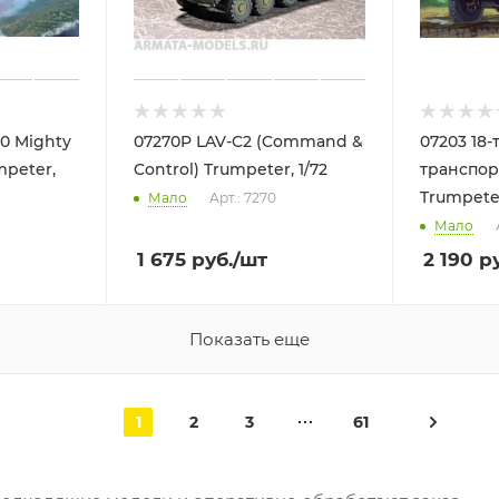
20 Mighty
07270P LAV-C2 (Command &
07203 18
mpeter,
Control) Trumpeter, 1/72
транспор
Trumpete
Мало
Арт.: 7270
Мало
1 675
руб.
/шт
2 190
ру
Показать еще
1
2
3
61