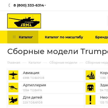
8 (800) 333-6314
Каталог
Каталог по масштабу
Бренд
Сборные модели Trump
—
—
—
Главная
Каталог
Сборные модели
Сборные мод
Авиация
Кор
6988 ТОВАРОВ
1380
Артиллерия
Зда
1064 ТОВАРА
94 Т
Для детей
Нео
229 ТОВАРОВ
135 