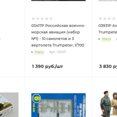
03417P Российская военно-
03931P Av
морская авиация (набор
Trumpeter
№1) - 10 самолетов и 3
8
Мало
вертолета Trumpeter, 1/700
Мало
Арт.: 03417
1 390
руб.
/шт
3 830
р