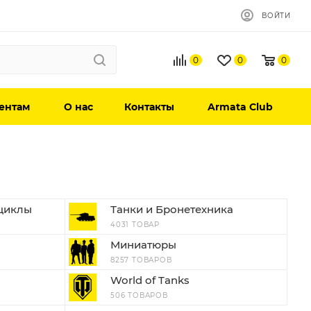
ВОЙТИ
0
0
0
ентам
О нас
Контакты
Armata Club
циклы
Танки и Бронетехника
4031 ТОВАР
Миниатюры
8257 ТОВАРОВ
World of Tanks
506 ТОВАРОВ