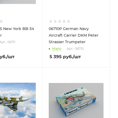
SS New York BB-34
06710P German Navy
r
Aircraft Carrier DKM Peter
Strasser Trumpeter
Арт.: 06711
Мало
Арт.: 06710
уб.
/шт
5 395
руб.
/шт