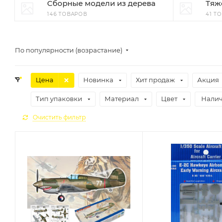
Сборные модели из дерева
Тяж
146 ТОВАРОВ
41 Т
По популярности (возрастание)
Цена
Новинка
Хит продаж
Акция
Тип упаковки
Материал
Цвет
Нали
Очистить фильтр