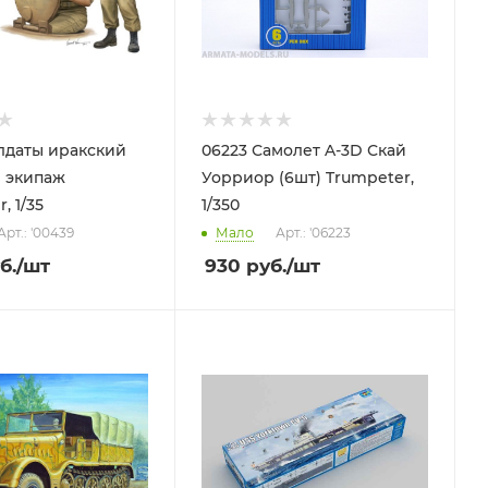
 иракский
06223 Самолет A-3D Скай
 экипаж
Уорриор (6шт) Trumpeter,
, 1/35
1/350
Арт.: '00439
Мало
Арт.: '06223
б.
/шт
930
руб.
/шт