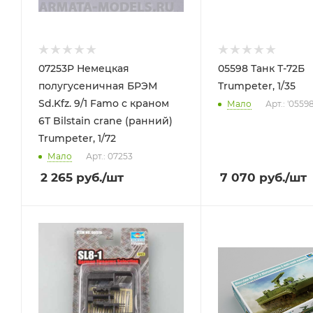
07253P Немецкая
05598 Танк Т-72Б
полугусеничная БРЭМ
Trumpeter, 1/35
Sd.Kfz. 9/1 Famo с краном
Мало
Арт.: '0559
6Т Bilstain crane (ранний)
Trumpeter, 1/72
Мало
Арт.: 07253
2 265
руб.
/шт
7 070
руб.
/шт