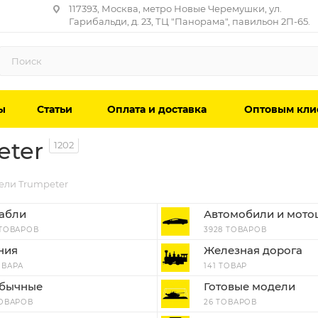
117393, Москва, метро Новые Черемушки, ул.
Гарибальди, д. 23, ТЦ "Панорама", павильон 2П-65.
ы
Статьи
Оплата и доставка
Оптовым кли
eter
1202
ели Trumpeter
абли
Автомобили и мото
 ТОВАРОВ
3928 ТОВАРОВ
ния
Железная дорога
ОВАРА
141 ТОВАР
бычные
Готовые модели
ТОВАРОВ
26 ТОВАРОВ