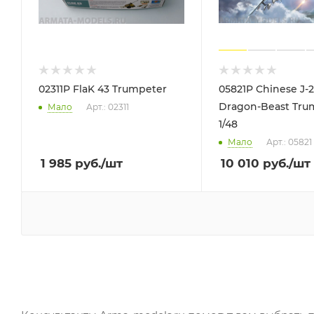
02311P FlaK 43 Trumpeter
05821P Chinese J-
Dragon-Beast Tru
Мало
Арт.: 02311
1/48
Мало
Арт.: 05821
1 985
руб.
/шт
10 010
руб.
/шт