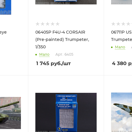
eye
06405P F4U-4 CORSAIR
06711P U
(Pre-painted) Trumpeter,
Trumpete
1/350
Мало
Мало
Арт.: 6405
1 745
руб.
/шт
4 380
р