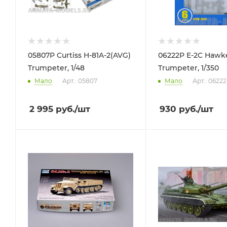
05807P Curtiss H-81A-2(AVG)
06222P E-2C Hawk
Trumpeter, 1/48
Trumpeter, 1/350
Мало
Арт.: 05807
Мало
Арт.: 06222
2 995
руб.
/шт
930
руб.
/шт