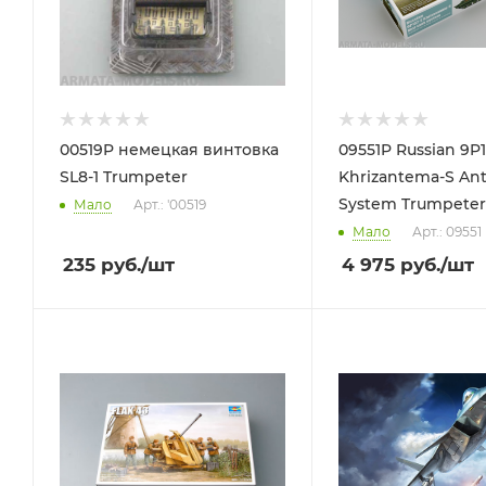
00519P немецкая винтовка
09551P Russian 9P1
SL8-1 Trumpeter
Khrizantema-S Ant
System Trumpeter,
Мало
Арт.: '00519
Мало
Арт.: 09551
235
руб.
/шт
4 975
руб.
/шт