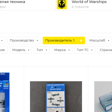
елая техника
World of Warships
ОВАР
8 ТОВАРОВ
Производство
Производитель
: 1
Масштаб
чие
Модель
Тип
Марка
Тип ТС
Страна