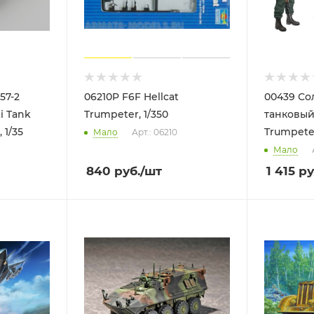
57-2
06210P F6F Hellcat
00439 Солдаты
i Tank
Trumpeter, 1/350
танковый
 1/35
Trumpeter
Мало
Арт.: 06210
Мало
840
руб.
/шт
1 415
ру