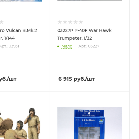
ro Vulcan B.Mk.2
03227P P-40F War Hawk
, 1/144
Trumpeter, 1/32
Арт.: 03931
Мало
Арт.: 03227
уб.
/шт
6 915
руб.
/шт