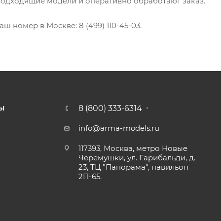
подходящие модели и оперативно обработают заказ.
аш номер в Москве: 8 (499) 110-45-03.
8 (800) 333-6314
Ы
info@arma-models.ru
117393, Москва, метро Новые
Черемушки, ул. Гарибальди, д.
23, ТЦ "Панорама", павильон
2П-65.