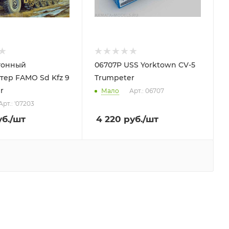
-тонный
06707P USS Yorktown CV-5
тер FAMO Sd Kfz 9
Trumpeter
r
Мало
Арт.: 06707
Арт.: '07203
б.
/шт
4 220
руб.
/шт