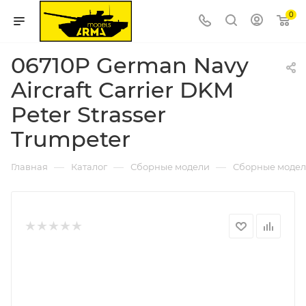
0
06710P German Navy
Aircraft Carrier DKM
Peter Strasser
Trumpeter
—
—
—
Главная
Каталог
Сборные модели
Сборные модел