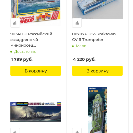
9054ПН Российский
06707P USS Yorktown
эскадренный
CV-5 Trumpeter
миноносец
Мало
Современный Звезда
Достаточно
1 799
руб.
4 220
руб.
В корзину
В корзину