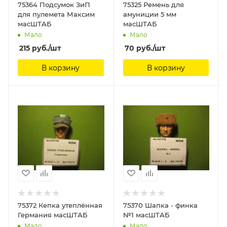
75364 Подсумок ЗиП
75325 Ремень для
для пулемета Максим
амуниции 5 мм
масШТАБ
масШТАБ
Мало
Мало
215
руб.
/шт
70
руб.
/шт
В корзину
В корзину
75372 Кепка утеплённая
75370 Шапка - финка
Германия масШТАБ
№1 масШТАБ
Мало
Мало