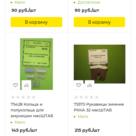
Мало
Достаточно
90
руб.
/шт
90
руб.
/шт
В корзину
В корзину
75428 Кольца и
75375 Рукавицы зимние
полукольца для
РККА 32 масШТАБ
амуниции масШТАБ
Мало
Мало
145
руб.
/шт
215
руб.
/шт