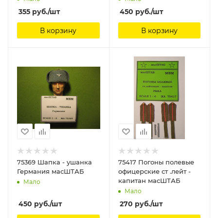
355
руб.
/шт
450
руб.
/шт
В корзину
В корзину
75369 Шапка - ушанка
75417 Погоны полевые
Германия масШТАБ
офицерские ст .лейт -
капитан масШТАБ
Мало
Мало
450
руб.
/шт
270
руб.
/шт