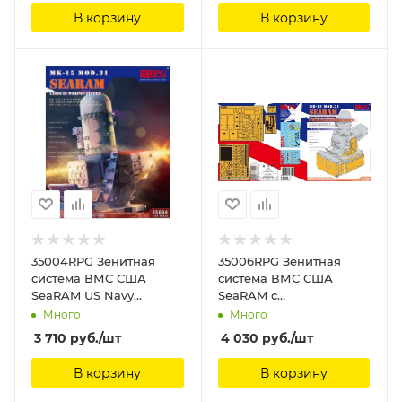
В корзину
В корзину
35004RPG Зенитная
35006RPG Зенитная
система ВМС США
система ВМС США
SeaRAM US Navy
SeaRAM с
SEARAM close-in
дополнительной
Много
Много
weapon system RPG
броней US Navy
3 710
руб.
/шт
4 030
руб.
/шт
Model, 1/35
SEARAM close-in
weapon system with
В корзину
В корзину
Additional armor RPG
Model, 1/35