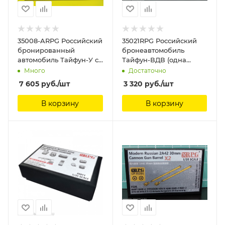
35008-ARPG Российский
35021RPG Российский
бронированный
бронеавтомобиль
автомобиль Тайфун-У с
Тайфун-ВДВ (одна
колёсами под
модель без боевого
Много
Достаточно
нагрузкой 6 шт. RPG
модуля в наборе) RPG
7 605
руб.
/шт
3 320
руб.
/шт
Model 1/35
Model
В корзину
В корзину