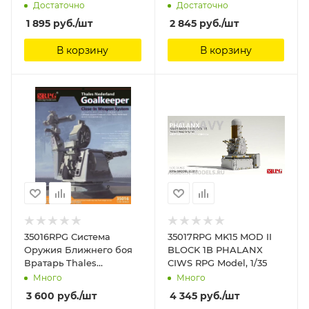
Достаточно
Достаточно
1 895
руб.
/шт
2 845
руб.
/шт
В корзину
В корзину
35016RPG Система
35017RPG MK15 MOD II
Оружия Ближнего боя
BLOCK 1B PHALANX
Вратарь Thales
CIWS RPG Model, 1/35
Nederland RPG Model,
Много
Много
1/35
3 600
руб.
/шт
4 345
руб.
/шт