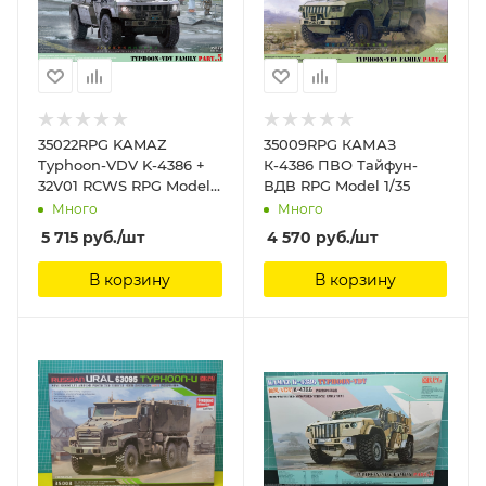
35022RPG KAMAZ
35009RPG КАМАЗ
Typhoon-VDV K-4386 +
К-4386 ПВО Тайфун-
32V01 RCWS RPG Model
ВДВ RPG Model 1/35
1/35
Много
Много
5 715
руб.
/шт
4 570
руб.
/шт
В корзину
В корзину