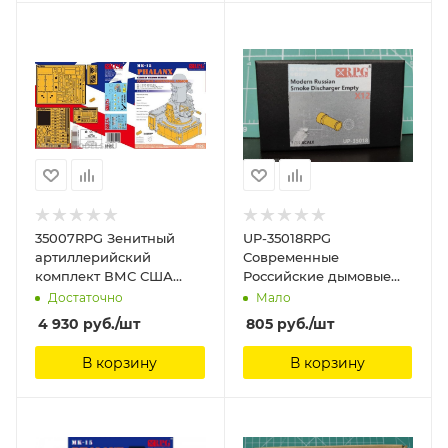
35007RPG Зенитный
UP-35018RPG
артиллерийский
Современные
комплект ВМС США
Российские дымовые
Phalanx с
гранатометы пустые (12
Достаточно
Мало
дополнительной
шт) Modern Russian
4 930
руб.
/шт
805
руб.
/шт
броней US Navy Phalanx
Smoke Discharger
close-in weapon system
Empty X12 RPG Model,
В корзину
В корзину
with Additional armor
1/35
RPG Model, 1/35