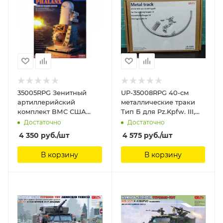
35005RPG Зенитный
UP-35008RPG 40-см
артиллерийский
металлические траки
комплект ВМС США
Тип Б для Pz.Kpfw. III,
Phalanx US Navy
Pz.Kpfw. IV, StuG III
Достаточно
Достаточно
Phalanx close-in weapon
40CM Mid war model
4 350
руб.
/шт
4 575
руб.
/шт
system RPG Model, 1/35
typeB metal track for
Panzerkampfwagen III,
В корзину
В корзину
Panzerkampfwagen IV,
Sturmgeschutz III RPG
Model, 1/35