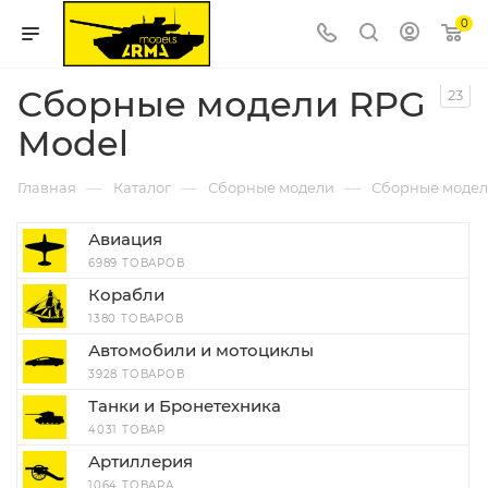
0
Сборные модели RPG
23
Model
—
—
—
Главная
Каталог
Сборные модели
Сборные модел
Авиация
6989 ТОВАРОВ
Корабли
1380 ТОВАРОВ
Автомобили и мотоциклы
3928 ТОВАРОВ
Танки и Бронетехника
4031 ТОВАР
Артиллерия
1064 ТОВАРА