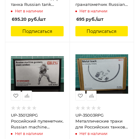
танка Russian tank
гранатометчик Russian
commander (resin
RPG Bazooka shooter
Нет в наличии
Нет в наличии
soldier) RPG Model, 1/35
(resin soldier) RPG Model,
695.20
руб.
/шт
695
руб.
/шт
1/35
Подписаться
Подписаться
UP-35012RPG
UP-35003RPG
Российский пулеметчик.
Металлические траки
Russian machine
для Российских танков
gunners (resin soldier)
Т-34 и Т-44 metal track
Нет в наличии
Нет в наличии
RPG Model, 1/35
for Russia T-34 family, T-