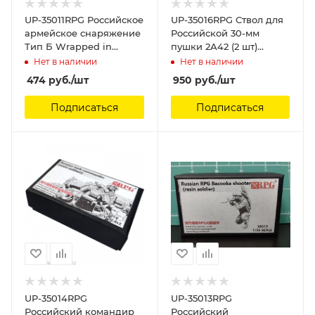
UP-35011RPG Российское
UP-35016RPG Ствол для
армейское снаряжение
Российской 30-мм
Тип Б Wrapped in
пушки 2А42 (2 шт)
Russian army chariots
Russian 2A42 30mm
Нет в наличии
Нет в наличии
(resin material) TYPE-B
Cannon Metal Barrel X2
474
руб.
/шт
950
руб.
/шт
RPG Model
RPG Model
Подписаться
Подписаться
UP-35014RPG
UP-35013RPG
Российский командир
Российский