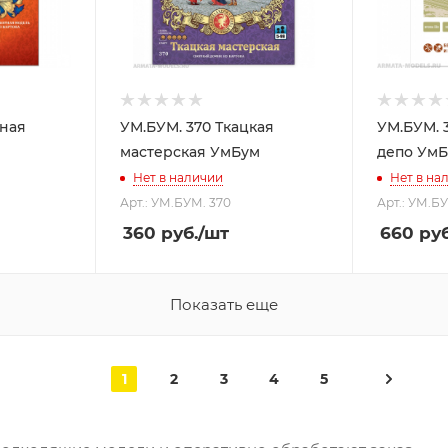
рная
УМ.БУМ. 370 Ткацкая
УМ.БУМ. 
мастерская УмБум
депо Ум
Нет в наличии
Нет в на
Арт.: УМ.БУМ. 370
Арт.: УМ.Б
360
руб.
/шт
660
руб
Показать еще
1
2
3
4
5