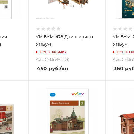
ция
УМ.БУМ. 478 Дом шерифа
УМ.БУМ. 
м
УмБум
УмБум
Нет в наличии
Нет в на
Арт.: УМ.БУМ. 478
Арт.: УМ.Б
450
руб.
/шт
360
руб