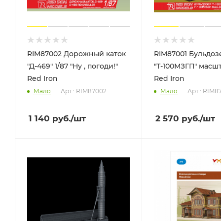
RIM87002 Дорожный каток
RIM87001 Бульдоз
"Д-469" 1/87 "Ну , погоди!"
"Т-100МЗГП" масшт
Red Iron
Red Iron
Мало
Арт.: RIM87002
Мало
Арт.: RIM8
1 140
руб.
/шт
2 570
руб.
/шт