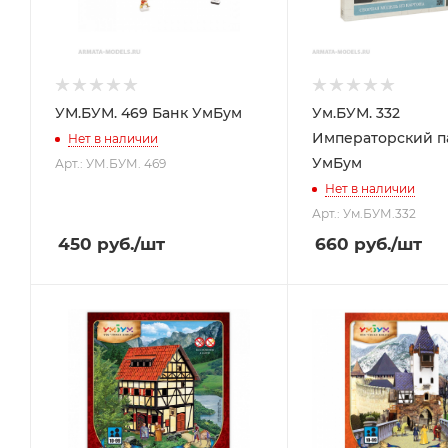
УМ.БУМ. 469 Банк УмБум
Ум.БУМ. 332
Императорский п
Нет в наличии
УмБум
Арт.: УМ.БУМ. 469
Нет в наличии
Арт.: Ум.БУМ.332
450
руб.
/шт
660
руб.
/шт