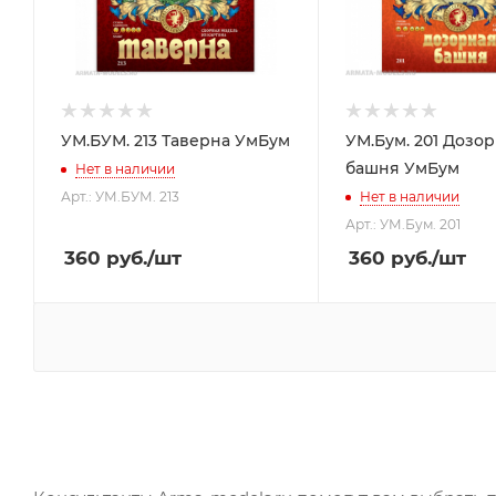
УМ.БУМ. 213 Таверна УмБум
УМ.Бум. 201 Дозо
башня УмБум
Нет в наличии
Арт.: УМ.БУМ. 213
Нет в наличии
Арт.: УМ.Бум. 201
360
руб.
/шт
360
руб.
/шт