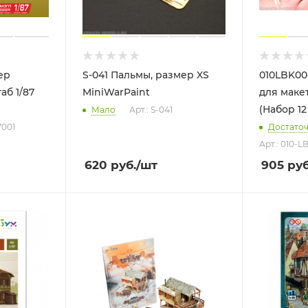
ер
S-041 Пальмы, размер XS
010LBK00
аб 1/87
MiniWarPaint
для макет
(Набор 12
Мало
Арт.: S-041
7001
Достато
Арт.: 010-L
620
руб.
/шт
905
руб