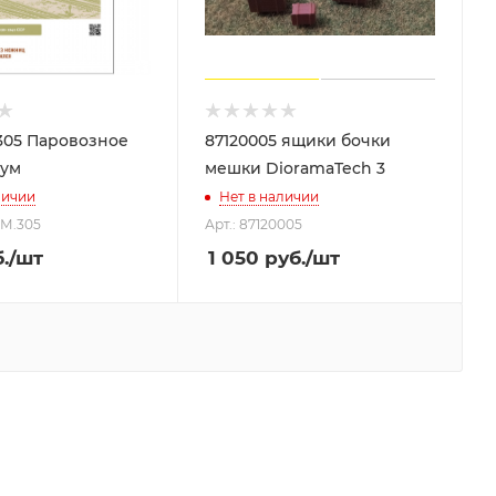
305 Паровозное
87120005 ящики бочки
Бум
мешки DioramaTech 3
личии
Нет в наличии
УМ.305
Арт.: 87120005
.
/шт
1 050
руб.
/шт