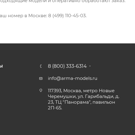
подходящие модели и оперативно обработают заказ.
аш номер в Москве: 8 (499) 110-45-03.
8 (800) 333-6314
Ы
info@arma-models.ru
117393, Москва, метро Новые
Черемушки, ул. Гарибальди, д.
23, ТЦ "Панорама", павильон
2П-65.