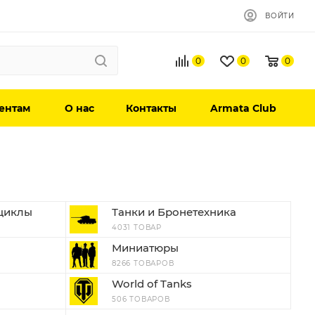
ВОЙТИ
0
0
0
ентам
О нас
Контакты
Armata Club
циклы
Танки и Бронетехника
4031 ТОВАР
Миниатюры
8266 ТОВАРОВ
World of Tanks
506 ТОВАРОВ