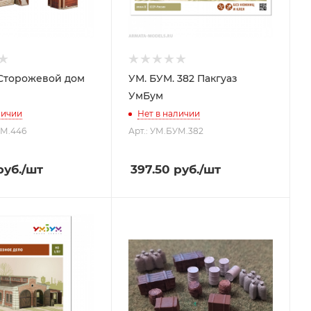
Сторожевой дом
УМ. БУМ. 382 Пакгуаз
УмБум
личии
Нет в наличии
УМ.446
Арт.: УМ.БУМ.382
уб.
/шт
397.50
руб.
/шт