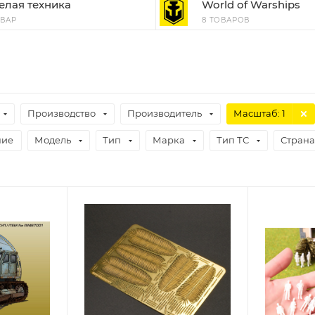
елая техника
World of Warships
ОВАР
8 ТОВАРОВ
Производство
Производитель
Масштаб
: 1
чие
Модель
Тип
Марка
Тип ТС
Страна