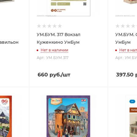
УМ.БУМ. 317 Вокзал
УМ.БУМ. 
авильон
Куженкино УмБум
УмБум
Нет в наличии
Нет в на
Арт.: УМ.БУМ.317
Арт.: УМ.Б
660
руб.
/шт
397.50
р