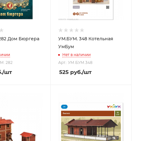
282 Дом Бюргера
УМ.БУМ. 348 Котельная
УмБум
личии
Нет в наличии
УМ. 282
Арт.: УМ.БУМ.348
.
/шт
525
руб.
/шт