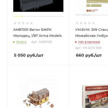
AM87001 Вагон БЖРК
УМ.БУМ. 309 Стан
Молодец, 1/87 Arma Models
Можайская УмБу
Много
Арт.: AM87001
Нет в наличии
Арт.: УМ.БУМ.309
5 050
руб.
/шт
660
руб.
/шт