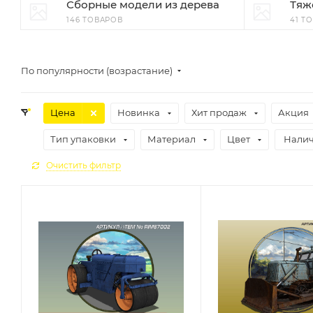
Сборные модели из дерева
Тяж
146 ТОВАРОВ
41 Т
По популярности (возрастание)
Цена
Новинка
Хит продаж
Акция
Тип упаковки
Материал
Цвет
Нали
Очистить фильтр