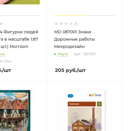
4 Фигурки людей
MD 087001 Знаки
а в масштабе 1:87
Дорожные работы
 шт.) Morrison
Микродизайн
чно
Мало
Арт.: 087001
BK-004
.
/шт
205
руб.
/шт