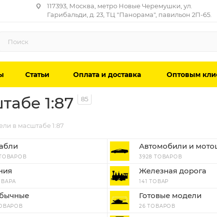
117393, Москва, метро Новые Черемушки, ул.
Гарибальди, д. 23, ТЦ "Панорама", павильон 2П-65.
ы
Статьи
Оплата и доставка
Оптовым кли
абе 1:87
85
ли в масштабе 1:87
абли
Автомобили и мото
 ТОВАРОВ
3928 ТОВАРОВ
ния
Железная дорога
ОВАРА
141 ТОВАР
бычные
Готовые модели
ТОВАРОВ
26 ТОВАРОВ