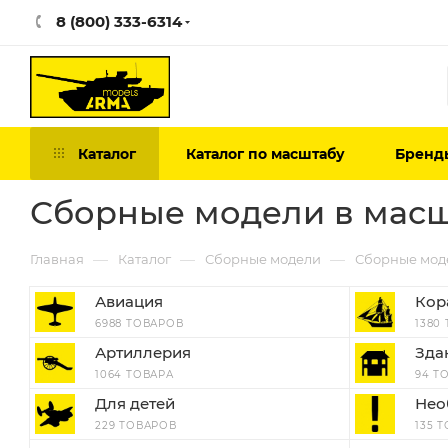
8 (800) 333-6314
Каталог
Каталог по масштабу
Бренд
Сборные модели в масшт
—
—
—
Главная
Каталог
Сборные модели
Сборные моде
Авиация
Кор
6988 ТОВАРОВ
1380
Артиллерия
Зда
1064 ТОВАРА
94 Т
Для детей
Нео
229 ТОВАРОВ
135 