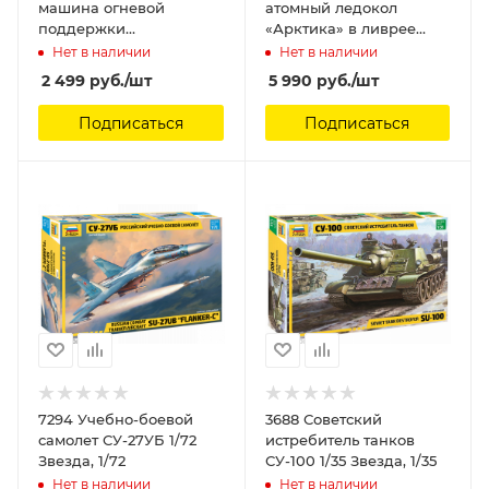
машина огневой
атомный ледокол
поддержки
«Арктика» в ливрее
Терминатор-2 Звезда,
«Сталинград» Arma
Нет в наличии
Нет в наличии
1/35
Models
2 499
руб.
/шт
5 990
руб.
/шт
Подписаться
Подписаться
7294 Учебно-боевой
3688 Советский
самолет СУ-27УБ 1/72
истребитель танков
Звезда, 1/72
СУ-100 1/35 Звезда, 1/35
Нет в наличии
Нет в наличии