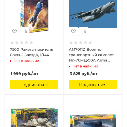
7500 Ракета-носитель
AM7011Z Военно-
Союз-2 Звезда, 1/144
транспортный самолет
Ил-76МД-90А Arma
Нет в наличии
Models, 1/144
Нет в наличии
1 999
руб.
/шт
3 825
руб.
/шт
Подписаться
Подписаться