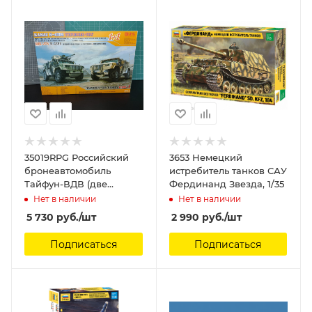
35019RPG Российский
3653 Немецкий
бронеавтомобиль
истребитель танков САУ
Тайфун-ВДВ (две
Фердинанд Звезда, 1/35
модели в наборе) RPG
Нет в наличии
Нет в наличии
Model, 1/35
5 730
руб.
/шт
2 990
руб.
/шт
Подписаться
Подписаться