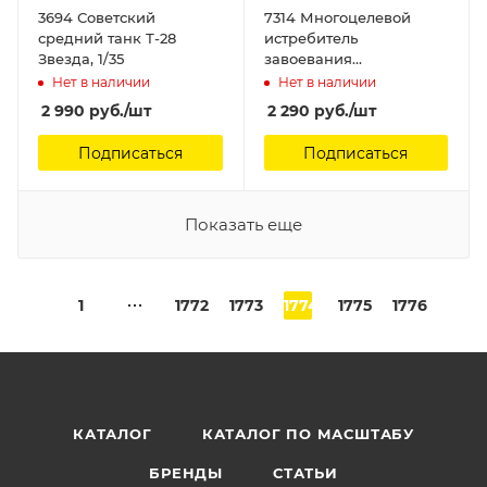
3694 Советский
7314 Многоцелевой
средний танк Т-28
истребитель
Звезда, 1/35
завоевания
превосходства в
Нет в наличии
Нет в наличии
воздухе Су-30СМ
2 990
руб.
/шт
2 290
руб.
/шт
Звезда, 1/72
Подписаться
Подписаться
Показать еще
1
1772
1773
1774
1775
1776
КАТАЛОГ
КАТАЛОГ ПО МАСШТАБУ
БРЕНДЫ
СТАТЬИ