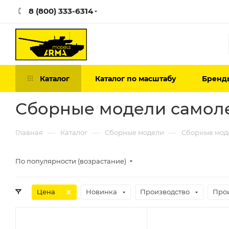
8 (800) 333-6314
Каталог
Каталог по масштабу
Бренд
Сборные модели самоле
—
—
—
Главная
Каталог
Сборные модели
Сборные мод
По популярности (возрастание)
Цена
Новинка
Производство
Про