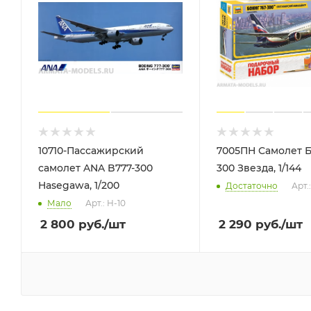
10710-Пассажирский
7005ПН Самолет Б
самолет ANA B777-300
300 Звезда, 1/144
Hasegawa, 1/200
Достаточно
Арт.
Мало
Арт.: H-10
2 800
руб.
/шт
2 290
руб.
/шт