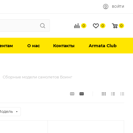
ВОЙТИ
0
0
0
ентам
О нас
Контакты
Armata Club
Сборные модели самолетов Боинг
одель