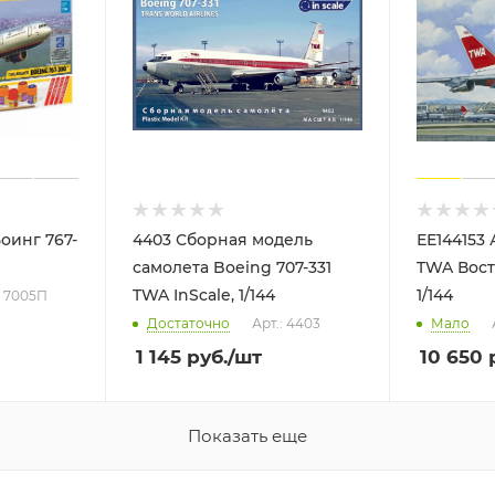
оинг 767-
4403 Сборная модель
ЕЕ144153 Авиалайнер 747SP
самолета Boeing 707-331
TWA Вост
TWA InScale, 1/144
1/144
: 7005П
Достаточно
Арт.: 4403
Мало
1 145
руб.
/шт
10 650
р
Показать еще