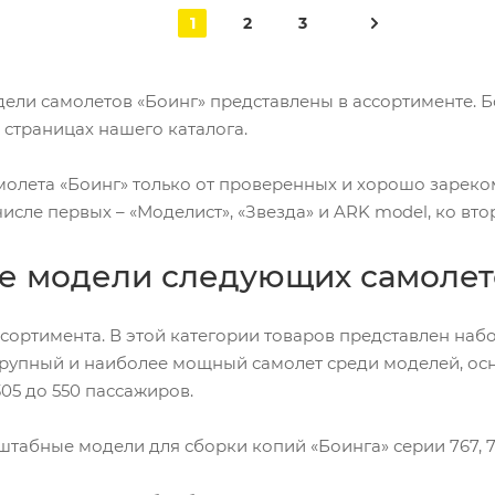
1
2
3
ели самолетов «Боинг» представлены в ассортименте. Б
 страницах нашего каталога.
молета «Боинг» только от проверенных и хорошо зарек
исле первых – «Моделист», «Звезда» и ARK model, ко вто
е модели следующих самолето
сортимента. В этой категории товаров представлен набо
 крупный и наиболее мощный самолет среди моделей, о
305 до 550 пассажиров.
табные модели для сборки копий «Боинга» серии 767, 78