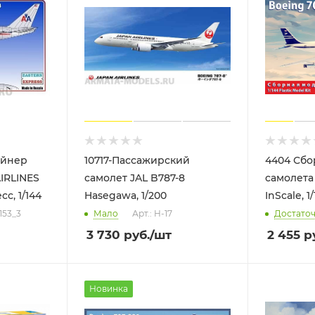
айнер
10717-Пассажирский
4404 Сбо
IRLINES
самолет JAL B787-8
самолета
с, 1/144
Hasegawa, 1/200
InScale, 1
153_3
Мало
Арт.: H-17
Достато
3 730
руб.
/шт
2 455
ру
Новинка