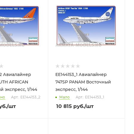
_2 Авиалайнер
ЕЕ144153_1 Авиалайнер
UTH AFRICAN
747SP PANAM Восточный
 экспресс, 1/144
экспресс, 1/144
чно
Арт.: ЕЕ144153_2
Мало
Арт.: ЕЕ144153_1
уб.
/шт
10 815
руб.
/шт