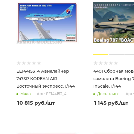
ЕЕ144153_4 Авиалайнер
4401 Сборная мод
747SP KOREAN AIR
самолета Boeing 
Восточный экспресс, 1/144
InScale, 1/144
Мало
Арт.: ЕЕ144153_4
Достаточно
Арт.
10 815
руб.
/шт
1 145
руб.
/шт