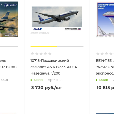
ель
10718-Пассажирский
ЕЕ144153
707 BOAC
самолет ANA B777-300ER
747SP UN
Hasegawa, 1/200
экспресс,
: 4401
Мало
Арт.: H-18
Мало
3 730
руб.
/шт
10 815
р