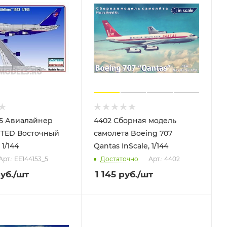
_5 Авиалайнер
4402 Сборная модель
ITED Восточный
самолета Boeing 707
 1/144
Qantas InScale, 1/144
Арт.: ЕЕ144153_5
Достаточно
Арт.: 4402
уб.
/шт
1 145
руб.
/шт