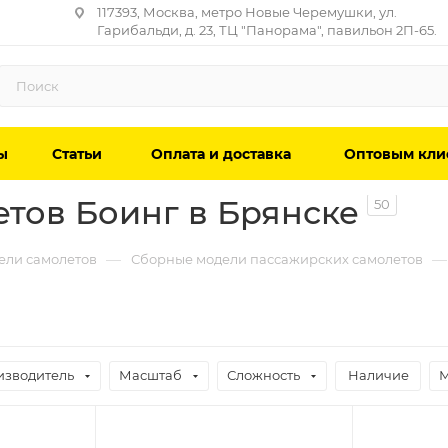
117393, Москва, метро Новые Черемушки, ул.
Гарибальди, д. 23, ТЦ "Панорама", павильон 2П-65.
ы
Статьи
Оплата и доставка
Оптовым кли
тов Боинг в Брянске
50
—
—
ели самолетов
Сборные модели пассажирских самолетов
изводитель
Масштаб
Сложность
Наличие
М