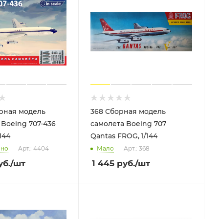
рная модель
368 Сборная модель
 Boeing 707-436
самолета Boeing 707
/144
Qantas FROG, 1/144
чно
Арт.: 4404
Мало
Арт.: 368
б.
/шт
1 445
руб.
/шт