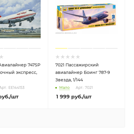
7021 Пассажирский
очный экспресс,
авиалайнер Боинг 787-9
Звезда, 1/144
Арт.: ЕЕ144153
Мало
Арт.: 7021
уб.
/шт
1 999
руб.
/шт