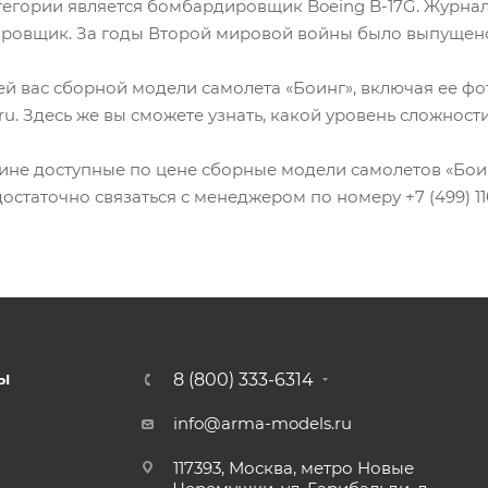
егории является бомбардировщик Boeing B-17G. Журнали
ровщик. За годы Второй мировой войны было выпущено
с сборной модели самолета «Боинг», включая ее фото, 
u. Здесь же вы сможете узнать, какой уровень сложност
ине доступные по цене сборные модели самолетов «Боинг
статочно связаться с менеджером по номеру +7 (499) 11
8 (800) 333-6314
Ы
info@arma-models.ru
117393, Москва, метро Новые