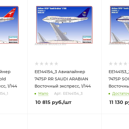
айнер
ЕЕ144154_3 Авиалайнер
ЕЕ144153
old
747SP RR SAUDI ARABIAN
747SP SO
с, 1/144
Восточный экспресс, 1/144
Восточный
154_1
Мало
Арт.: ЕЕ144154_3
Достато
10 815
руб.
/шт
11 130
р