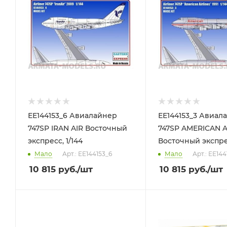
ЕЕ144153_6 Авиалайнер
ЕЕ144153_3 Авиал
747SP IRAN AIR Восточный
747SP AMERICAN A
экспресс, 1/144
Восточный экспрес
Мало
Арт.: ЕЕ144153_6
Мало
Арт.: ЕЕ144
10 815
руб.
/шт
10 815
руб.
/шт