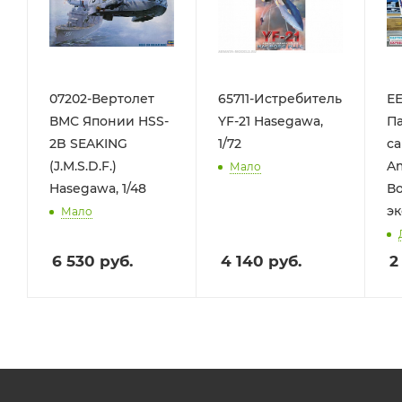
07202-Вертолет
65711-Истребитель
ЕЕ
ВМС Японии HSS-
YF-21 Hasegawa,
П
2B SEAKING
1/72
са
(J.M.S.D.F.)
Am
Мало
Hasegawa, 1/48
В
эк
Мало
6 530
руб.
4 140
руб.
2