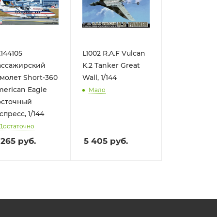
144105
L1002 R.A.F Vulcan
ассажирский
K.2 Tanker Great
молет Short-360
Wall, 1/144
erican Eagle
Мало
осточный
спресс, 1/144
Достаточно
 265
руб.
5 405
руб.