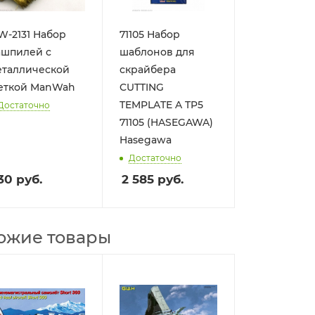
-2131 Набор
71105 Набор
ашпилей с
шаблонов для
еталлической
скрайбера
еткой ManWah
CUTTING
TEMPLATE A TP5
Достаточно
71105 (HASEGAWA)
Hasegawa
Достаточно
30
руб.
2 585
руб.
ожие товары