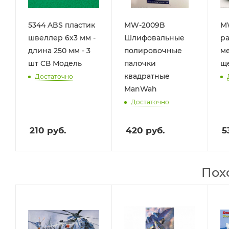
5344 ABS пластик
MW-2009B
MW
швеллер 6х3 мм -
Шлифовальные
р
длина 250 мм - 3
полировочные
м
шт СВ Модель
палочки
щ
квадратные
Достаточно
ManWah
Достаточно
210
руб.
420
руб.
5
Пох