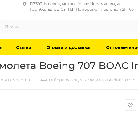
117393, Москва, метро Новые Черемушки, ул.
Гарибальди, д. 23, ТЦ "Панорама", павильон 2П-65.
ы
Статьи
Оплата и доставка
Оптовым кли
олета Boeing 707 BOAC InS
—
ели самолетов
4401 Сборная модель самолета Boeing 707 BOAC