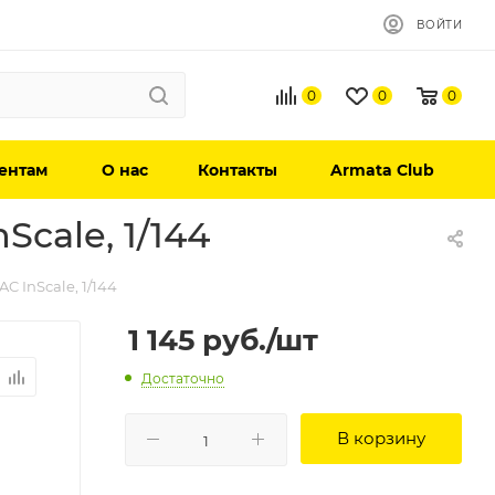
ВОЙТИ
0
0
0
ентам
О нас
Контакты
Armata Club
cale, 1/144
 InScale, 1/144
1 145
руб.
/шт
Достаточно
В корзину