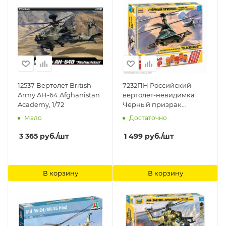
12537 Вертолет British
7232ПН Российский
Army AH-64 Afghanistan
вертолет-невидимка
Academy, 1/72
Черный призрак
Звезда, 1/72
Мало
Достаточно
3 365
руб.
/шт
1 499
руб.
/шт
В корзину
В корзину