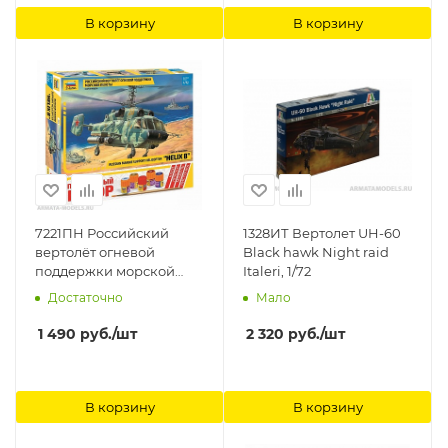
В корзину
В корзину
7221ПН Российский
1328ИТ Вертолет UH-60
вертолёт огневой
Black hawk Night raid
поддержки морской
Italeri, 1/72
пехоты Звезда, 1/72
Достаточно
Мало
1 490
руб.
/шт
2 320
руб.
/шт
В корзину
В корзину