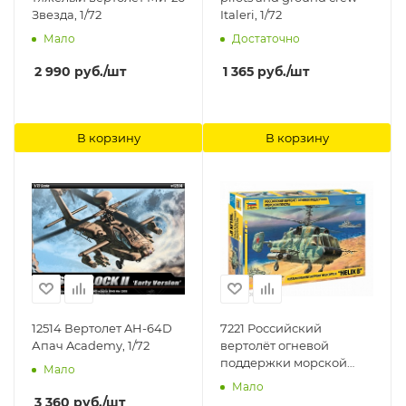
Звезда, 1/72
Italeri, 1/72
Мало
Достаточно
2 990
руб.
/шт
1 365
руб.
/шт
В корзину
В корзину
12514 Вертолет AH-64D
7221 Российский
Апач Academy, 1/72
вертолёт огневой
поддержки морской
Мало
пехоты Звезда, 1/72
Мало
3 360
руб.
/шт