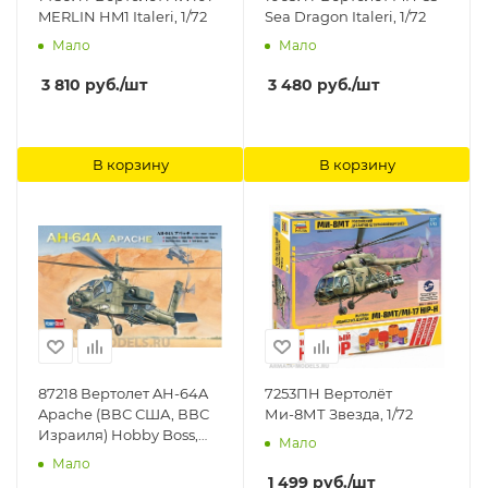
MERLIN HM1 Italeri, 1/72
Sea Dragon Italeri, 1/72
Мало
Мало
3 810
руб.
/шт
3 480
руб.
/шт
В корзину
В корзину
87218 Вертолет AH-64A
7253ПН Вертолёт
Apache (ВВС США, ВВС
Ми-8МТ Звезда, 1/72
Израиля) Hobby Boss,
Мало
1/72
Мало
1 499
руб.
/шт