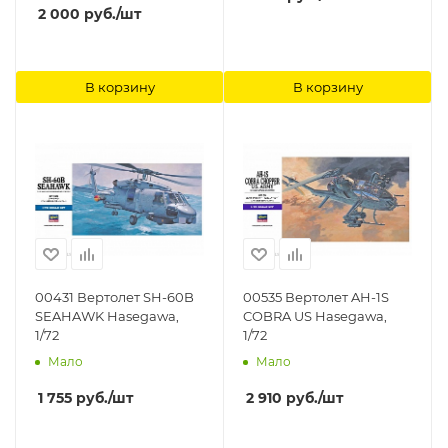
2 000
руб.
/шт
В корзину
В корзину
00431 Вертолет SH-60B
00535 Вертолет AH-1S
SEAHAWK Hasegawa,
COBRA US Hasegawa,
1/72
1/72
Мало
Мало
1 755
руб.
/шт
2 910
руб.
/шт