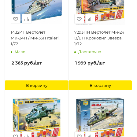
1432ИТ Вертолет
7293ПН Вертолёт Ми-24
Ми-24П / Ми-35П Italeri,
В/ВП Крокодил Звезда,
1/72
1/72
Мало
Достаточно
2 365
руб.
/шт
1 999
руб.
/шт
В корзину
В корзину