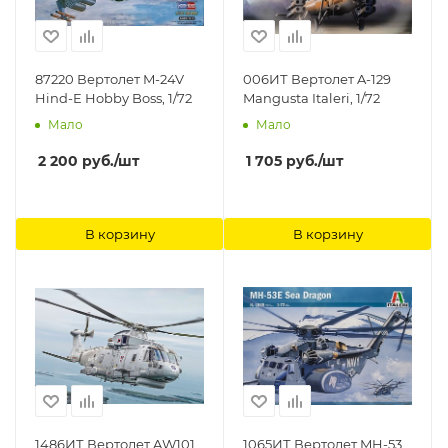
87220 Вертолет M-24V
006ИТ Вертолет A-129
Hind-E Hobby Boss, 1/72
Mangusta Italeri, 1/72
Мало
Мало
2 200
руб.
/шт
1 705
руб.
/шт
В корзину
В корзину
1486ИТ Вертолет AW101
1065ИТ Вертолет MH-53