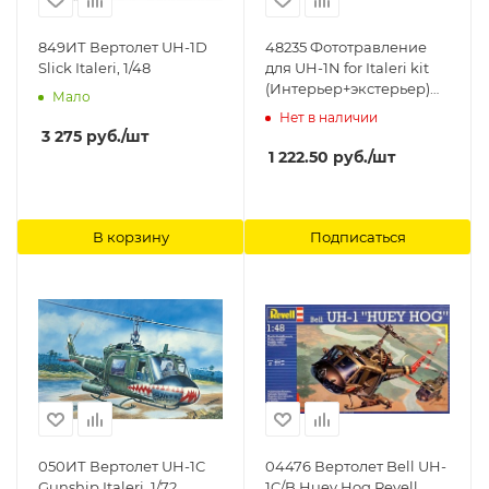
849ИТ Вертолет UH-1D
48235 Фототравление
Slick Italeri, 1/48
для UH-1N for Italeri kit
(Интерьер+экстерьер)
Мало
EDUARD
Нет в наличии
3 275
руб.
/шт
1 222.50
руб.
/шт
В корзину
Подписаться
050ИТ Вертолет UH-1C
04476 Вертолет Bell UH-
Gunship Italeri, 1/72
1C/B Huey Hog Revell