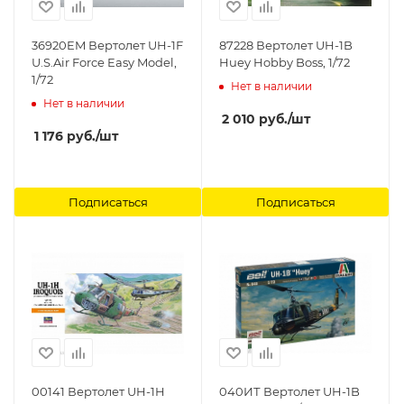
36920EM Вертолет UH-1F
87228 Вертолет UH-1B
U.S.Air Force Easy Model,
Huey Hobby Boss, 1/72
1/72
Нет в наличии
Нет в наличии
2 010
руб.
/шт
1 176
руб.
/шт
Подписаться
Подписаться
00141 Вертолет UH-1H
040ИТ Вертолет UH-1B