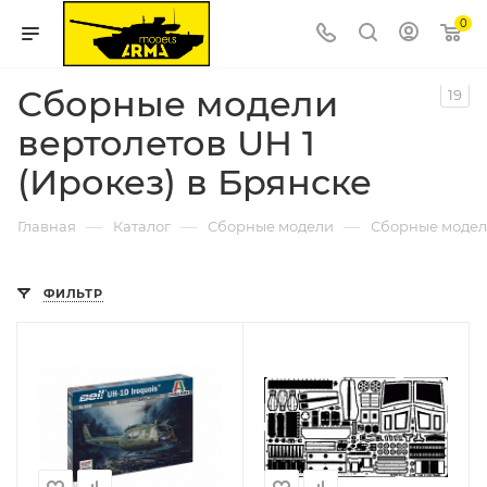
0
Сборные модели
19
вертолетов UH 1
(Ирокез) в Брянске
—
—
—
Главная
Каталог
Сборные модели
Сборные модел
ФИЛЬТР