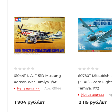
61044T N.A. F-51D Mustang
60780T Mitsubishi
Korean War Tamiya, 1/48
(ZEKE) - Zero Figh
Tamiya, 1/72
Нет в наличии
Арт.: 61044
Нет в наличии
Ар
1 904
руб.
/шт
2 115
руб.
/шт