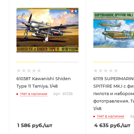
61038T Kawanishi Shiden
61119 SUPERMARIN
Type 11 Tamiya, 1/48
SPITFIRE MK.I с ф
пилота и набором
Нет в наличии
Арт.: 61038
фототравления. T
1/48
Нет в наличии
Ар
1 586
руб.
/шт
4 635
руб.
/шт