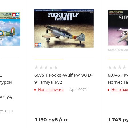
E
60751T Focke-Wulf Fw190 D-
60746T 1/
игурой
9 Tamiya, 1/72
Hornet Ta
Нет в наличии
Арт.: 60751
Нет в на
amiya,
т.: 61119
1 130
руб.
/шт
1 743
ру