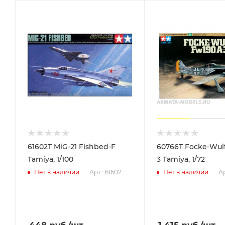
61602T MiG-21 Fishbed-F
60766T Focke-Wul
Tamiya, 1/100
3 Tamiya, 1/72
Нет в наличии
Арт.: 61602
Нет в наличии
Ар