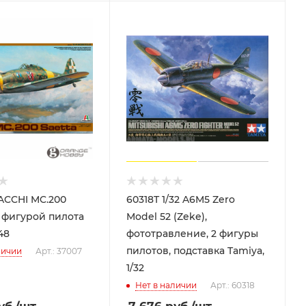
ACCHI MC.200
60318T 1/32 A6M5 Zero
с фигурой пилота
Model 52 (Zeke),
48
фототравление, 2 фигуры
пилотов, подставка Tamiya,
личии
Арт.: 37007
1/32
Нет в наличии
Арт.: 60318