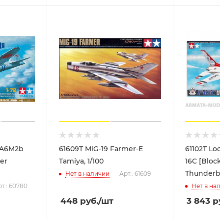
 A6M2b
61609T MiG-19 Farmer-E
61102T Lo
ter
Tamiya, 1/100
16C [Block
Thunderbi
Нет в наличии
Арт.: 61609
т.: 60780
Нет в на
448
руб.
/шт
3 843
р