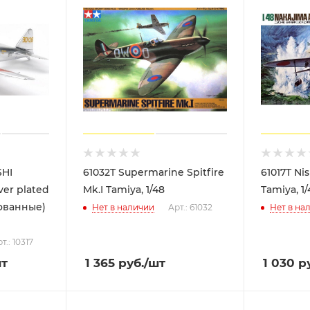
SHI
61032T Supermarine Spitfire
61017T Nis
ver plated
Mk.I Tamiya, 1/48
Tamiya, 1/
ованные)
Нет в наличии
Арт.: 61032
Нет в на
т.: 10317
шт
1 365
руб.
/шт
1 030
ру