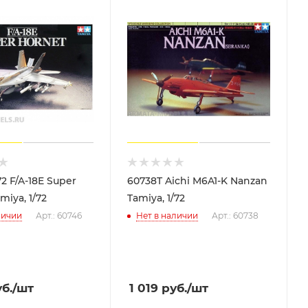
72 F/A-18E Super
60738T Aichi M6A1-K Nanzan
miya, 1/72
Tamiya, 1/72
личии
Арт.: 60746
Нет в наличии
Арт.: 60738
б.
/шт
1 019
руб.
/шт