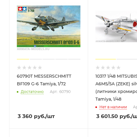
60790T MESSERSCHMITT
10317 1/48 MITSUBI
BF109 G-6 Tamiya, 1/72
A6M5/5A (ZEKE) sil
(литники хромир
Достаточно
Арт.: 60790
Tamiya, 1/48
Нет в наличии
Ар
3 360
руб.
/шт
3 601.50
руб.
/