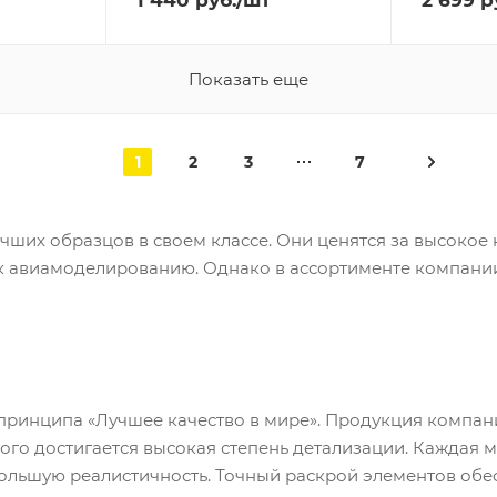
1 440
руб.
/шт
2 699
р
Показать еще
1
2
3
7
ших образцов в своем классе. Они ценятся за высокое 
 к авиамоделированию. Однако в ассортименте компании
принципа «Лучшее качество в мире». Продукция компан
того достигается высокая степень детализации. Каждая
ольшую реалистичность. Точный раскрой элементов обе