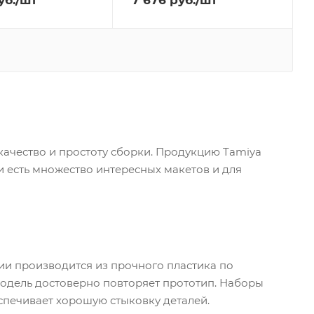
уб.
/шт
7 676
руб.
/шт
качество и простоту сборки. Продукцию Tamiya
 есть множество интересных макетов и для
ии производится из прочного пластика по
 модель достоверно повторяет прототип. Наборы
спечивает хорошую стыковку деталей.