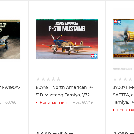
f Fw190A-
60749T North American P-
37007T M
51D Mustang Tamiya, 1/72
SAETTA, 
Tamiya, 1/
т.: 60766
Нет в наличии
Арт.: 60749
Нет в на