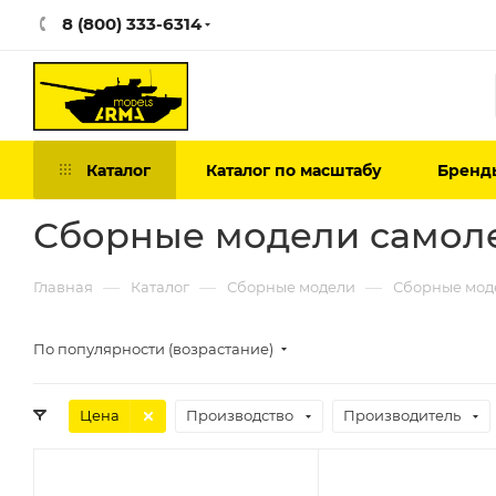
8 (800) 333-6314
Каталог
Каталог по масштабу
Бренд
Сборные модели самоле
—
—
—
Главная
Каталог
Сборные модели
Сборные мод
По популярности (возрастание)
Цена
Производство
Производитель