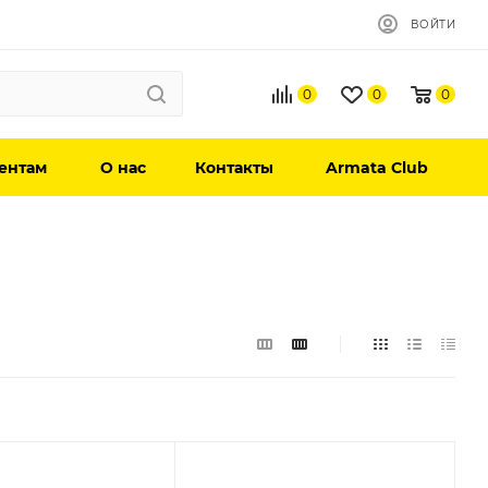
ВОЙТИ
0
0
0
ентам
О нас
Контакты
Armata Club