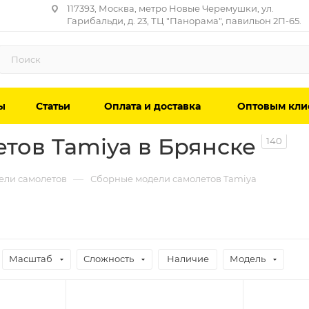
117393, Москва, метро Новые Черемушки, ул.
Гарибальди, д. 23, ТЦ "Панорама", павильон 2П-65.
ы
Статьи
Оплата и доставка
Оптовым кли
тов Tamiya в Брянске
140
—
ели самолетов
Сборные модели самолетов Tamiya
Масштаб
Сложность
Наличие
Модель