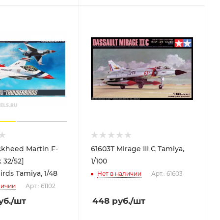
ckheed Martin F-
61603T Mirage III C Tamiya,
 32/52]
1/100
rds Tamiya, 1/48
Нет в наличии
Арт.: 61603
личии
Арт.: 61102
уб.
/шт
448
руб.
/шт