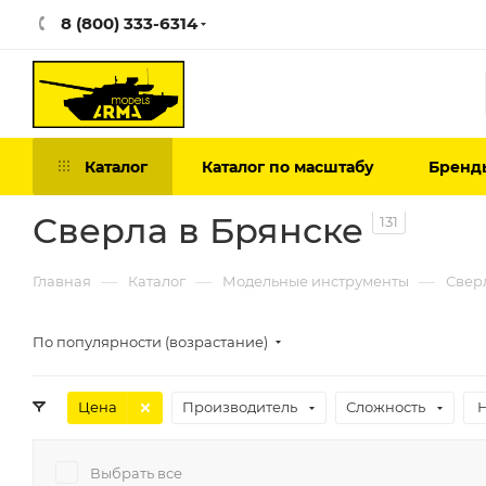
8 (800) 333-6314
Каталог
Каталог по масштабу
Бренд
Сверла в Брянске
131
—
—
—
Главная
Каталог
Модельные инструменты
Свер
По популярности (возрастание)
Цена
Производитель
Сложность
Выбрать все