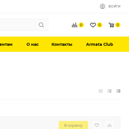
ВОЙТИ
0
0
0
ентам
О нас
Контакты
Armata Club
В корзину