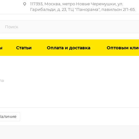
117393, Москва, метро Новые Черемушки, ул.
Гарибальди, д. 23, ТЦ "Панорама", павильон 2П-65.
ы
Статьи
Оплата и доставка
Оптовым кли
ла
Наличие