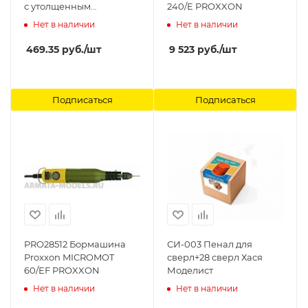
с утолщенным
240/E PROXXON
хвостовиком (1мм).Для
Нет в наличии
Нет в наличии
работ по металлу,
алюминию, стеклу,
469.35
руб.
/шт
9 523
руб.
/шт
пластику и дереву.
Подходит для 74050,
74051 и 74112 Tamiya
Подписаться
Подписаться
PRO28512 Бормашина
СИ-003 Пенал для
Proxxon MICROMOT
сверл+28 сверл Хася
60/EF PROXXON
Моделист
Нет в наличии
Нет в наличии