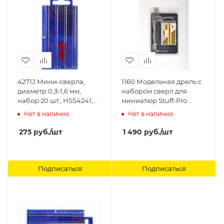
4271J Мини-сверла,
1160 Модельная дрель с
диаметр 0,3-1,6 мм,
набором сверл для
набор 20 шт., HSS4241,
миниатюр Stuff-Pro
без покрытия Jas
Звезда
Нет в наличии
Нет в наличии
275
руб.
/шт
1 490
руб.
/шт
Подписаться
Подписаться