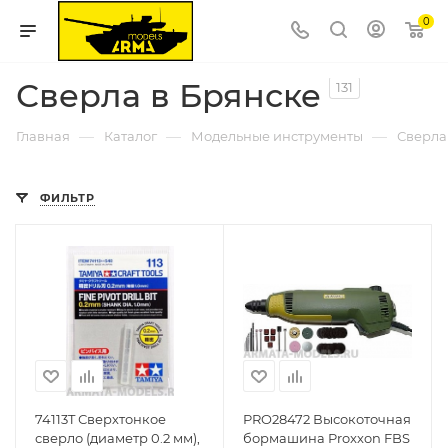
0
Сверла в Брянске
131
—
—
—
Главная
Каталог
Модельные инструменты
Сверла
ФИЛЬТР
74113T Сверхтонкое
PRO28472 Высокоточная
сверло (диаметр 0.2 мм),
бормашина Proxxon FBS