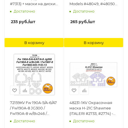
#7313) + маски на диски
Models #48049, #48050)
и колеса KV Models
+ маски на диски и
Достаточно
Достаточно
колеса KV Models
235
руб.
/шт
265
руб.
/шт
В корзину
В корзину
72159KV Fw 190A-5/A-6/A7
48231-1KV Окрасочная
/ Fw190A-8 JG300 /
маска H-21C Shawnee
Fw190A-8 w/Bv246 /
(ITALERI #2733, #2774) -
Fw190F-8 / Fw190D-9/D-
(Двусторонние маски) +
Достаточно
Достаточно
11/D-13 (HASEGAWA
маски на диски и колеса