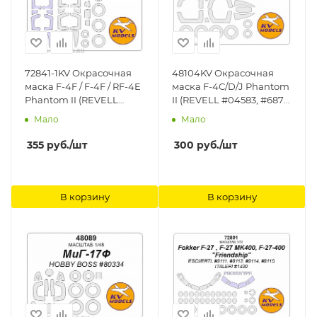
72841-1KV Окрасочная
48104KV Окрасочная
маска F-4F / F-4F / RF-4E
маска F-4C/D/J Phantom
Phantom II (REVELL
II (REVELL #04583, #6879
#04308, #04313, #04615,
/ Monogram #5805, #5813,
Мало
Мало
#04685, #04875) -
#85-5859, #93-5800) +
(Двусторонние маски) +
маски на диски и колеса
355
руб.
/шт
300
руб.
/шт
маски на диски и колеса
KV Models
KV Models
В корзину
В корзину