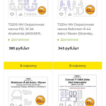
72205-1KV Окрасочная
72204-1KV Окрасочная
маска PZL W-3A
маска Robinson R-44
Anakonda (ANSWER
Astro / Raven (Stransky
#AA72001, #AA72002) -
#STR7202, #STR7201 /
Достаточно
Достаточно
(двусторонние маски) +
Kovoz?vody Prost?jov
маски на диски и колеса
#KPM0215, #KPM0216) -
385
руб.
/шт
345
руб.
/шт
KV Models
(двусторонние маски) +
маски на диски и колеса
KV Models
В корзину
В корзину