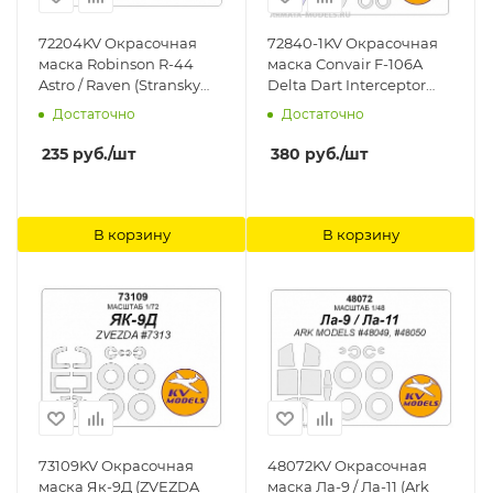
72204KV Окрасочная
72840-1KV Окрасочная
маска Robinson R-44
маска Convair F-106A
Astro / Raven (Stransky
Delta Dart Interceptor
#STR7202, #STR7201 /
(MENG # DS-006) -
Достаточно
Достаточно
Kovoz?vody Prost?jov
(Двусторонние маски) +
#KPM0215, #KPM0216) +
маски на диски и колеса
235
руб.
/шт
380
руб.
/шт
маски на диски и колеса
KV Models
KV Models
В корзину
В корзину
73109KV Окрасочная
48072KV Окрасочная
маска Як-9Д (ZVEZDA
маска Ла-9 / Ла-11 (Ark