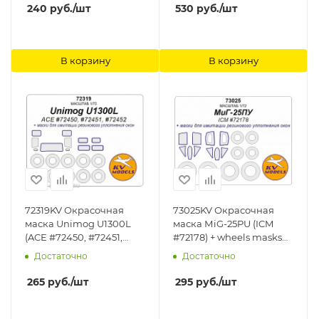
#00172, #00268, #00607,
KV Models
240
руб.
/шт
530
руб.
/шт
#00659, #00722, #00375,
#00928, №00390,
#01920, #01984, #01952,
#02115, #64727, #AP06) +
В корзину
В корзину
маски на диски и колеса
KV Models
72319KV Окрасочная
73025KV Окрасочная
маска Unimog U1300L
маска МiG-25PU (ICM
(ACE #72450, #72451,
#72178) + wheels masks
#72452) + маски на
KV Models
Достаточно
Достаточно
диски и колеса KV
Models
265
руб.
/шт
295
руб.
/шт