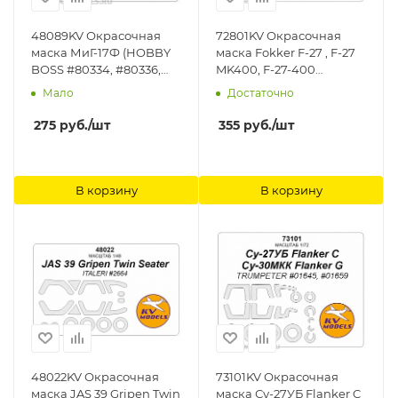
48089KV Окрасочная
72801KV Окрасочная
маска МиГ-17Ф (HOBBY
маска Fokker F-27 , F-27
BOSS #80334, #80336,
MK400, F-27-400
#80337) + маски на
Friendship (ESCI/ERTL
Мало
Достаточно
диски и колеса KV
#9111, #9112, #9114, #9115 /
Models
ITALERI #1430) + маски
275
руб.
/шт
355
руб.
/шт
на диски и колеса KV
Models
В корзину
В корзину
48022KV Окрасочная
73101KV Окрасочная
маска JAS 39 Gripen Twin
маска Су-27УБ Flanker C