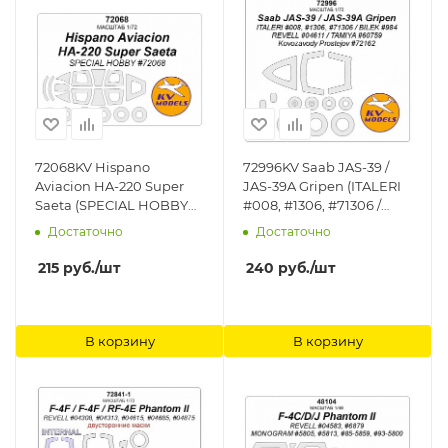
72068KV Hispano
72996KV Saab JAS-39 /
Aviacion HA-220 Super
JAS-39A Gripen (ITALERI
Saeta (SPECIAL HOBBY
#008, #1306, #71306 /
#72068) + маски на
REVELL #04611 / TAMIYA
Достаточно
Достаточно
диски и колеса KV
#60759 / BILEK #984 /
Models
Kovozavody Prostejov
215
руб.
/шт
240
руб.
/шт
#72162) + маски на диски
и колеса KV Models
В корзину
В корзину