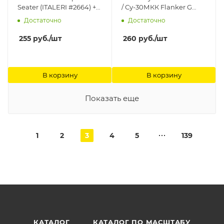
Seater (ITALERI #2664) +
/ Су-30МКК Flanker G
маски на диски и колеса
(TRUMPETER #01645,
Достаточно
Достаточно
KV Models
#01659) + маски на диски
и колеса KV Models
255
руб.
/шт
260
руб.
/шт
В корзину
В корзину
Показать еще
1
2
3
4
5
139
КАТАЛОГ
КАТАЛОГ ПО МАСШТАБУ