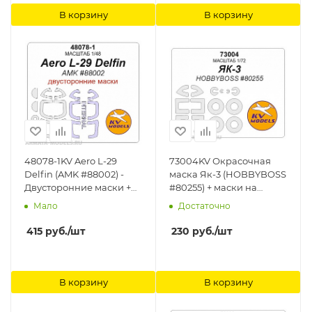
В корзину
В корзину
48078-1KV Aero L-29
73004KV Окрасочная
Delfin (AMK #88002) -
маска Як-3 (HOBBYBOSS
Двусторонние маски +
#80255) + маски на
маски на диски и колеса
диски и колеса KV
Мало
Достаточно
KV Models
Models
415
руб.
/шт
230
руб.
/шт
В корзину
В корзину