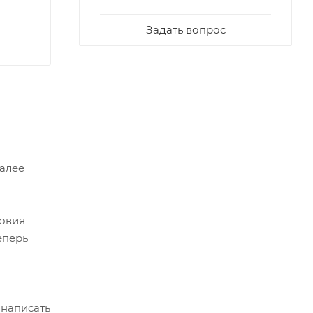
Задать вопрос
Далее
ловия
еперь
 написать