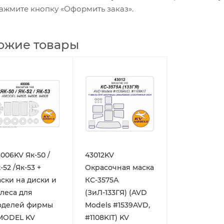
ажмите кнопку «Оформить заказ».
ожие товары
006KV Як-50 /
43012KV
-52 /Як-53 +
Окрасочная маска
ски на диски и
КС-3575А
леса для
(ЗиЛ-133ГЯ) (AVD
оделей фирмы
Models #1539AVD,
MODEL KV
#1108KIT) KV