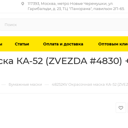
117393, Москва, метро Новые Черемушки, ул.
Гарибальди, д. 23, ТЦ "Панорама", павильон 2П-65.
ы
Статьи
Оплата и доставка
Оптовым кли
ка КА-52 (ZVEZDA #4830) +
—
—
Бумажные маски
48252KV Окрасочная маска КА-52 (ZVEZ