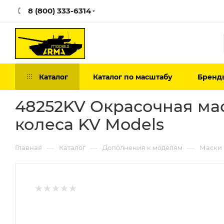
8 (800) 333-6314
Каталог
Каталог по масштабу
Бренд
48252KV Окрасочная мас
колеса KV Models
—
—
—
Главная
Каталог
Дополнения к моделям
Маски