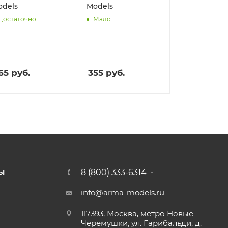
dels
Models
Достаточно
Мало
65
руб.
355
руб.
8 (800) 333-6314
Ы
info@arma-models.ru
117393, Москва, метро Новые
Черемушки, ул. Гарибальди, д.