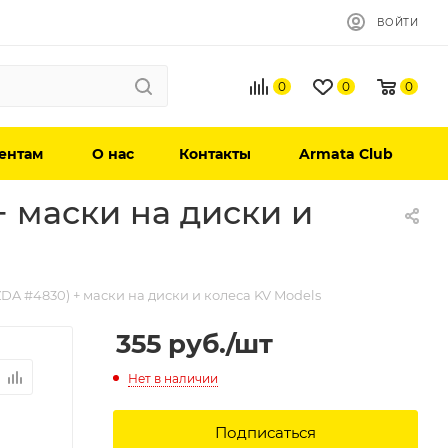
ВОЙТИ
0
0
0
ентам
О нас
Контакты
Armata Club
 маски на диски и
DA #4830) + маски на диски и колеса KV Models
355
руб.
/шт
Нет в наличии
Подписаться