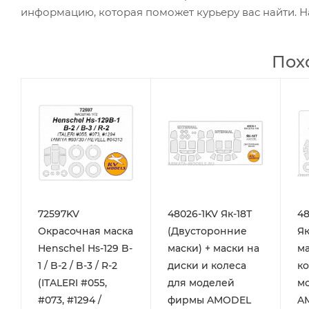
информацию, которая поможет курьеру вас найти. Н
Пох
72597KV
48026-1KV Як-18Т
48
Окрасочная маска
(Двусторонние
Як
Henschel Hs-129 B-
маски) + маски на
ма
1 / B-2 / B-3 / R-2
диски и колеса
ко
(ITALERI #055,
для моделей
м
#073, #1294 /
фирмы AMODEL
A