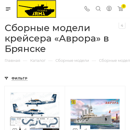
0
Сборные модели
4
крейсера «Аврора» в
Брянске
—
—
—
Главная
Каталог
Сборные модели
Сборные модел
ФИЛЬТР