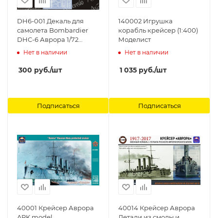
DH6-001 Декаль для
140002 Игрушка
самолета Bombardier
корабль крейсер (1:400)
DHC-6 Аврора 1/72
Моделист
Ascensio,
Нет в наличии
Нет в наличии
300
руб.
/шт
1 035
руб.
/шт
Подписаться
Подписаться
40001 Крейсер Аврора
40014 Крейсер Аврора
ARK model
Детали из смолы и