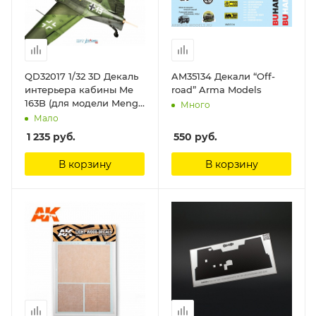
QD32017 1/32 3D Декаль
AM35134 Декали “Off-
интерьера кабины Me
road” Arma Models
163B (для модели Meng)
Много
Quinta Studio
Мало
1 235
руб.
550
руб.
В корзину
В корзину