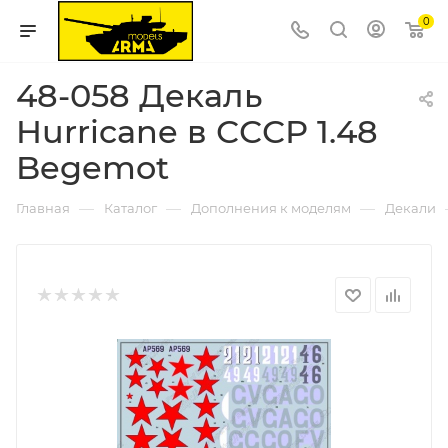
0
48-058 Декаль
Hurricane в СССР 1.48
Begemot
—
—
—
Главная
Каталог
Дополнения к моделям
Декали