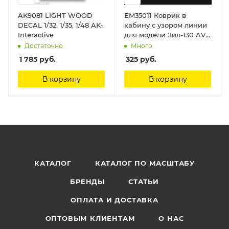
AK9081 LIGHT WOOD
EM35011 Коврик в
DECAL 1/32, 1/35, 1/48 AK-
кабину с узором линии
Interactive
для модели Зил-130 AVD
Models (3501AVD)
Достаточно
Много
Emboss
1 785
руб.
325
руб.
В корзину
В корзину
КАТАЛОГ
КАТАЛОГ ПО МАСШТАБУ
БРЕНДЫ
СТАТЬИ
ОПЛАТА И ДОСТАВКА
ОПТОВЫМ КЛИЕНТАМ
О НАС