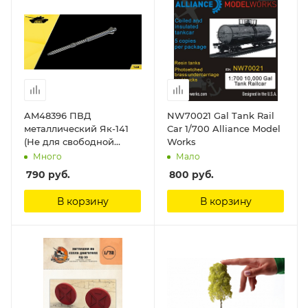
AM48396 ПВД
NW70021 Gal Tank Rail
металлический Як-141
Car 1/700 Alliance Model
(Не для свободной
Works
продажи) Arma Models
Много
Мало
790
руб.
800
руб.
В корзину
В корзину