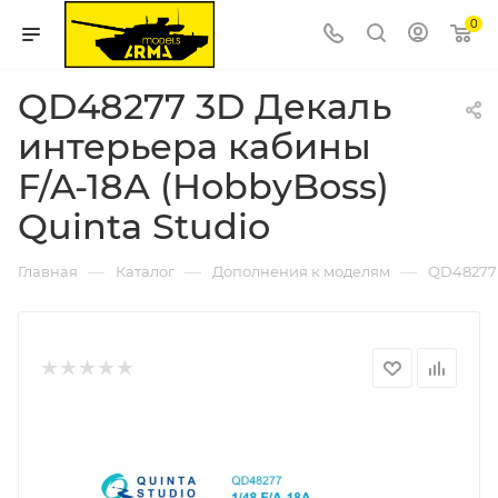
0
QD48277 3D Декаль
интерьера кабины
F/A-18А (HobbyBoss)
Quinta Studio
—
—
—
Главная
Каталог
Дополнения к моделям
QD48277 