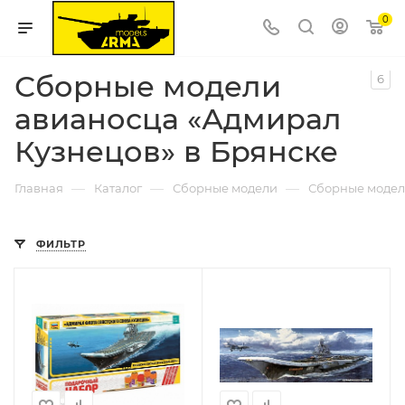
0
Сборные модели
6
авианосца «Адмирал
Кузнецов» в Брянске
—
—
—
Главная
Каталог
Сборные модели
Сборные модел
ФИЛЬТР