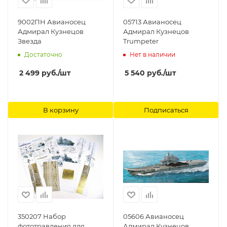
9002ПН Авианосец
05713 Авианосец
Адмирал Кузнецов
Адмирал Кузнецов
Звезда
Trumpeter
Достаточно
Нет в наличии
2 499
руб.
/шт
5 540
руб.
/шт
В корзину
Подписаться
350207 Набор
05606 Авианосец
фототравления для
Адмирал Кузнецов