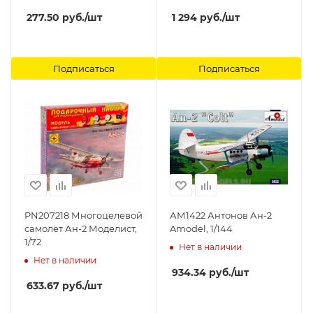
277.50
руб.
/шт
1 294
руб.
/шт
Подписаться
Подписаться
PN207218 Многоцелевой
АМ1422 Антонов Ан-2
самолет Ан-2 Моделист,
Amodel, 1/144
1/72
Нет в наличии
Нет в наличии
934.34
руб.
/шт
633.67
руб.
/шт