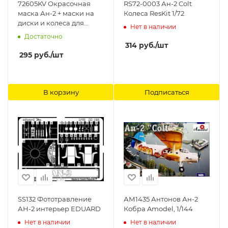
72605KV Окрасочная
RS72-0003 Ан-2 Colt
маска Ан-2 + маски на
Колеса ResKit 1/72
диски и колеса для
Нет в наличии
моделей фирмы
Достаточно
Trumpeter / Modelist /
314
руб.
/шт
Revell / УП Никта KV
295
руб.
/шт
Models
В корзину
Подписаться
SS132 Фототравление
АМ1435 Антонов Ан-2
АН-2 интерьер EDUARD
Кобра Amodel, 1/144
Нет в наличии
Нет в наличии