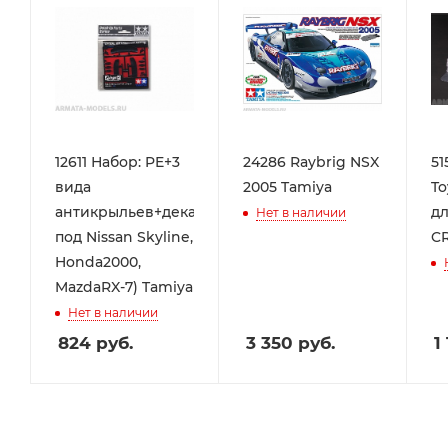
12611 Набор: PE+3
24286 Raybrig NSX
51
вида
2005 Tamiya
To
антикрыльев+декали
дл
Нет в наличии
под Nissan Skyline,
CR
Honda2000,
MazdaRX-7) Tamiya
Нет в наличии
824
руб.
3 350
руб.
1