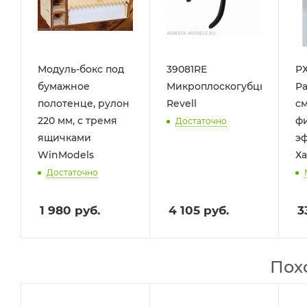
Модуль-бокс под
39081RE
Р
бумажное
Микроплоскогубцы
Ра
полотенце, рулон
Revell
см
220 мм, с тремя
фи
Достаточно
ящичками
эф
WinModels
Ха
Достаточно
1 980
руб.
4 105
руб.
3
Пох