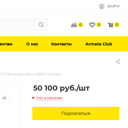
ВОЙТИ
0
0
0
ентам
О нас
Контакты
Armata Club
07T Mercedes-Benz 1850L Tamiya
50 100
руб.
/шт
Нет в наличии
Подписаться