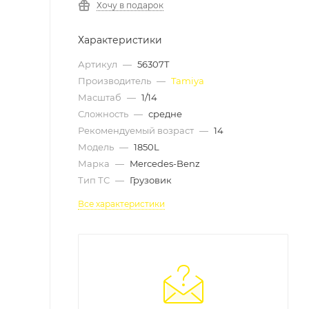
Хочу в подарок
Характеристики
Артикул
—
56307T
Производитель
—
Tamiya
Масштаб
—
1/14
Сложность
—
средне
Рекомендуемый возраст
—
14
Модель
—
1850L
Марка
—
Mercedes-Benz
Тип ТС
—
Грузовик
Все характеристики