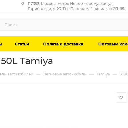
117393, Москва, метро Новые Черемушки, ул.
Гарибальди, д. 23, ТЦ "Панорама", павильон 2П-65.
ы
Статьи
Оплата и доставка
Оптовым кли
850L Tamiya
—
—
—
ели автомобилей
Легковые автомобили
Tamiya
563