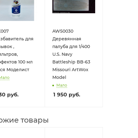
Х007
AW50030
збавитель для
Деревянная
ывок ,
палуба для 1/400
льтров,
U.S. Navy
фектов 100 мл
Battleship BB-63
ся Моделист
Missouri ArtWox
Model
Мало
Мало
30
руб.
1 950
руб.
ожие товары