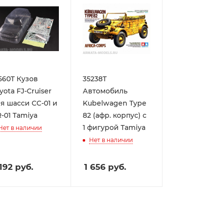
560T Кузов
35238T
yota FJ-Cruiser
Автомобиль
я шасси CC-01 и
Kubelwagen Type
-01 Tamiya
82 (афр. корпус) с
1 фигурой Tamiya
Нет в наличии
Нет в наличии
 192
руб.
1 656
руб.