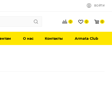
ВОЙТИ
0
0
0
ентам
О нас
Контакты
Armata Club