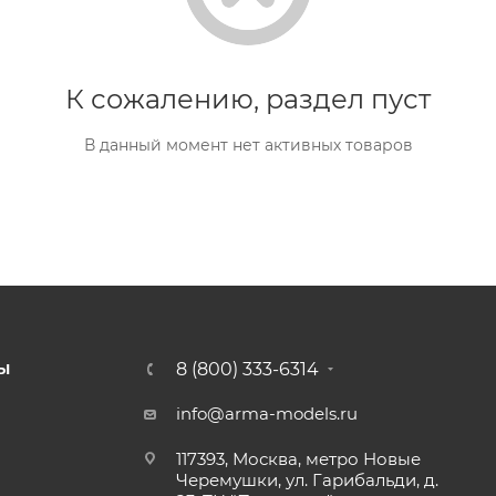
К сожалению, раздел пуст
В данный момент нет активных товаров
8 (800) 333-6314
Ы
info@arma-models.ru
117393, Москва, метро Новые
Черемушки, ул. Гарибальди, д.