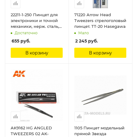
22211-1-250 Пинцет для
71220 Arrow Head
электроники и точной
Tweezers стрелоголовый
механики, нерж. сталь,
пинцет. TT-20 Hasegawa
антимагнит, прямой,
Достаточно
Мало
закругленные губки,
655
руб.
2 245
руб.
250мм Зубр
В корзину
В корзину
AK9162 HG ANGLED
1105 Пинцет модельный
TWEEZERS 02 AK-
прямой Звезда