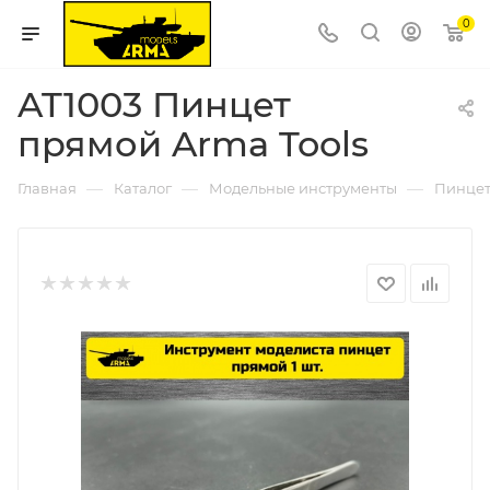
0
AT1003 Пинцет
прямой Arma Tools
—
—
—
Главная
Каталог
Модельные инструменты
Пинце