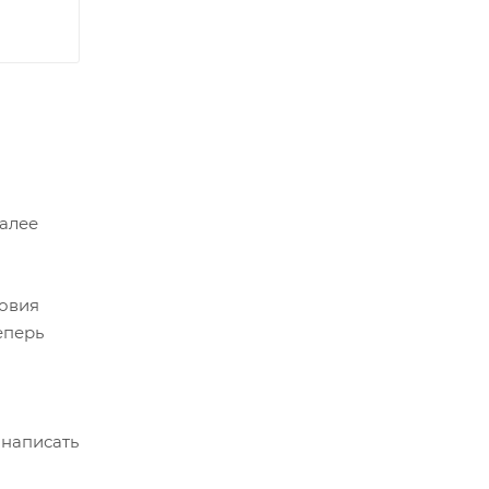
Далее
ловия
еперь
 написать