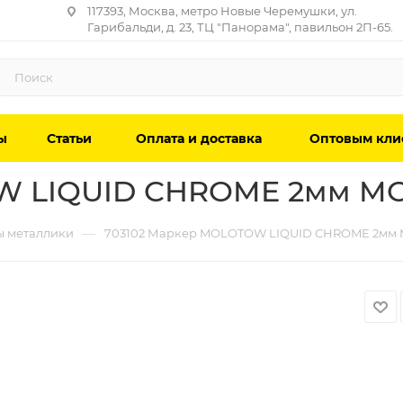
117393, Москва, метро Новые Черемушки, ул.
Гарибальди, д. 23, ТЦ "Панорама", павильон 2П-65.
ы
Статьи
Оплата и доставка
Оптовым кли
OW LIQUID CHROME 2мм 
—
 металлики
703102 Маркер MOLOTOW LIQUID CHROME 2м