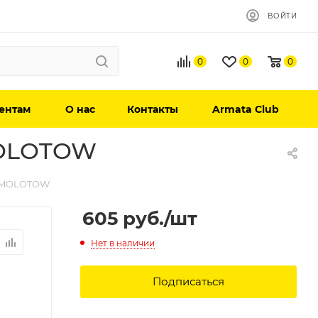
ВОЙТИ
0
0
0
ентам
О нас
Контакты
Armata Club
MOLOTOW
м MOLOTOW
605
руб.
/шт
Нет в наличии
Подписаться