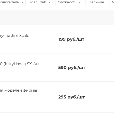
изводитель
Масштаб
Сложность
Наличие
М
кучая Jim Scale
199
руб.
/шт
 (KittyHawk) SX-Art
590
руб.
/шт
для моделей фирмы
295
руб.
/шт