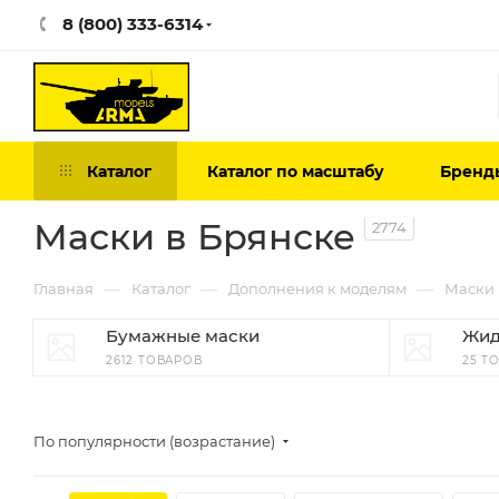
8 (800) 333-6314
Каталог
Каталог по масштабу
Бренд
Маски в Брянске
2774
—
—
—
Главная
Каталог
Дополнения к моделям
Маски
Бумажные маски
Жид
2612 ТОВАРОВ
25 Т
По популярности (возрастание)