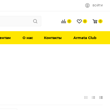
ВОЙТИ
0
0
0
ентам
О нас
Контакты
Armata Club