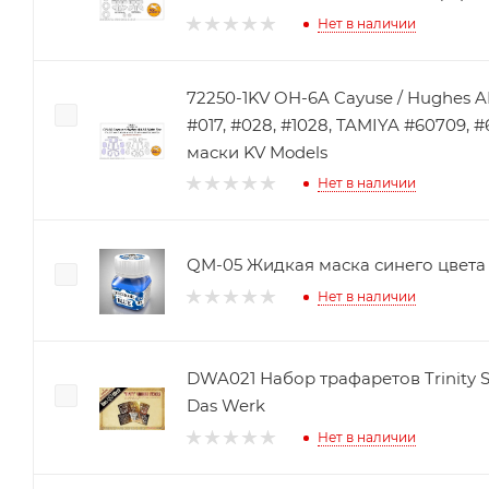
Нет в наличии
72250-1KV OH-6A Cayuse / Hughes A
#017, #028, #1028, TAMIYA #60709, 
маски KV Models
Нет в наличии
QM-05 Жидкая маска синего цвета 
Нет в наличии
DWA021 Набор трафаретов Trinity Spl
Das Werk
Нет в наличии