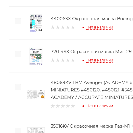
44006SX Окрасочная маска Boeing 
Нет в наличии
72014SX Окрасочная маска Миг-25Р
Нет в наличии
48068KV TBM Avenger (ACADEMY #
MINIATURES #480120, #480121, #54
ACADEMY / ACCURATE MINIATURES 
Нет в наличии
35016KV Окрасочная маска Газ-М1 +