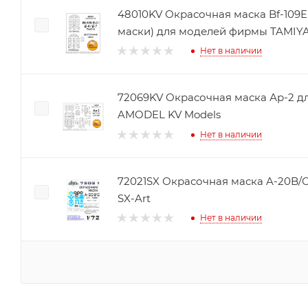
48010KV Окрасочная маска Bf-109E-4/7 Trop (
маски) для моделей фирмы TAMIYA
Нет в наличии
72069KV Окрасочная маска Ар-2 
AMODEL KV Models
Нет в наличии
72021SX Окрасочная маска A-20B/C Boston with UTK-1 Turret
SX-Art
Нет в наличии