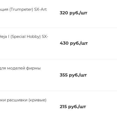
ция (Trumpeter) SX-Art
320
руб.
/шт
ja I (Special Hobby) SX-
430
руб.
/шт
 для моделей фирмы
355
руб.
/шт
зки расшивки (кривые)
215
руб.
/шт