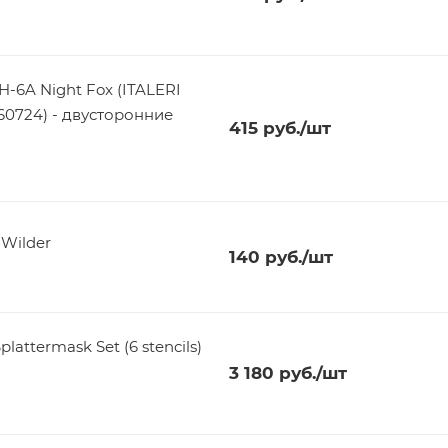
H-6A Night Fox (ITALERI
#60724) - двусторонние
415
руб.
/шт
Wilder
140
руб.
/шт
attermask Set (6 stencils)
3 180
руб.
/шт