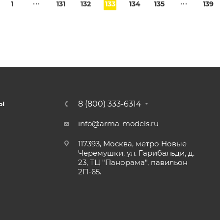
1
131
132
133
134
135
139
8 (800) 333-6314
Ы
info@arma-models.ru
117393, Москва, метро Новые
Черемушки, ул. Гарибальди, д.
23, ТЦ "Панорама", павильон
2П-65.