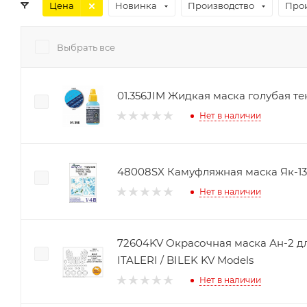
Цена
Новинка
Производство
Про
Выбрать все
01.356JIM Жидкая маска голубая те
Нет в наличии
48008SX Камуфляжная маска Як-130
Нет в наличии
72604KV Окрасочная маска Ан-2 
ITALERI / BILEK KV Models
Нет в наличии