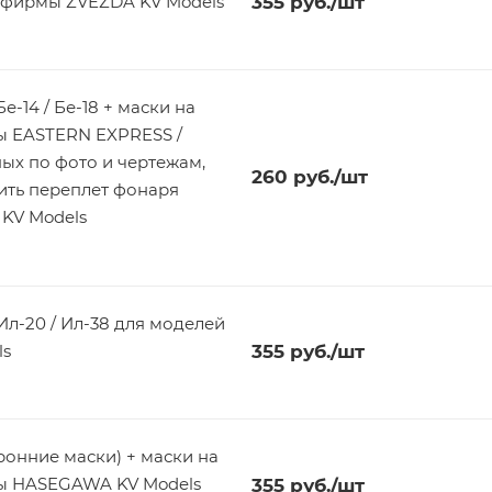
 фирмы ZVEZDA KV Models
355
руб.
/шт
е-14 / Бе-18 + маски на
ы EASTERN EXPRESS /
х по фото и чертежам,
260
руб.
/шт
ить переплет фонаря
 KV Models
л-38 для моделей
ls
355
руб.
/шт
маски) + маски на
мы HASEGAWA KV Models
355
руб.
/шт