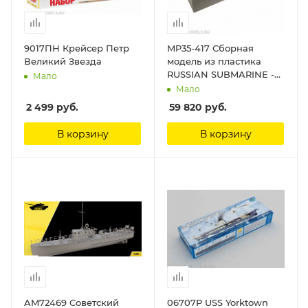
9017ПН Крейсер Петр
MP35-417 Сборная
Великий Звезда
модель из пластика
RUSSIAN SUBMARINE -
Мало
PROJECT 613 MIG
Мало
Productions
2 499
руб.
59 820
руб.
В корзину
В корзину
AM72469 Советский
06707P USS Yorktown