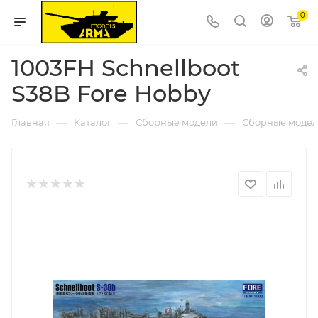
0
1003FH Schnellboot
S38B Fore Hobby
—
—
—
Главная
Каталог
Сборные модели
Сборные модел