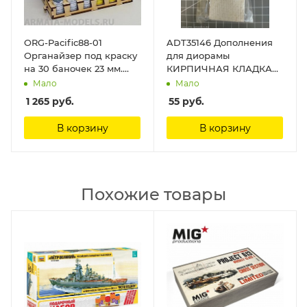
ORG-Pacific88-01
ADT35146 Дополнения
Органайзер под краску
для диорамы
на 30 баночек 23 мм.
КИРПИЧНАЯ КЛАДКА
Pacific-acrylic и acryl 1
DioramaTech 3
Мало
Мало
шт. WinModels
1 265
руб.
55
руб.
В корзину
В корзину
Похожие товары