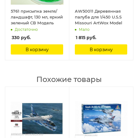
5761 присыпка земля/
AW50011 Деревянная
ландшафт, 130 мл, яркий
палуба для 1/450 U.S.S
зеленый СВ Модель
Missouri ArtWox Model
Достаточно
Мало
330
руб.
1 815
руб.
В корзину
В корзину
Похожие товары