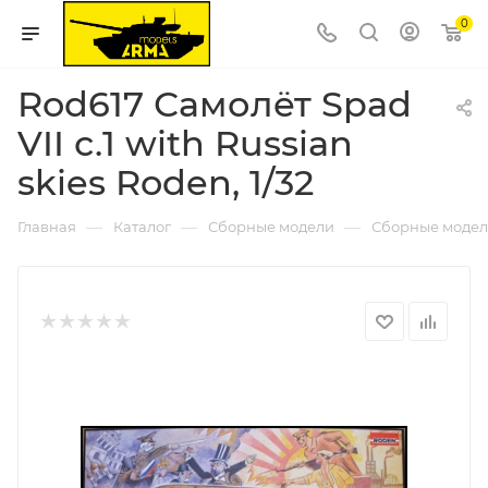
0
Rod617 Самолёт Spad
VII с.1 with Russian
skies Roden, 1/32
—
—
—
Главная
Каталог
Сборные модели
Сборные модел