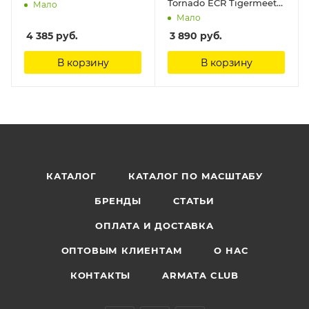
Tornado ECR Tigermeet
Мало
2018 Revell, 1/72
Мало
4 385
руб.
3 890
руб.
В корзину
В корзину
КАТАЛОГ
КАТАЛОГ ПО МАСШТАБУ
БРЕНДЫ
СТАТЬИ
ОПЛАТА И ДОСТАВКА
ОПТОВЫМ КЛИЕНТАМ
О НАС
КОНТАКТЫ
ARMATA CLUB