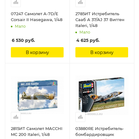
07247 Самолет A-7D/E
2785ИТ Истребитель
Corsair II Hasegawa, 1/48
Сааб A 37/AJ 37 Вигген
Italeri, 1/48
Мало
Мало
6 530
руб.
4 625
руб.
В корзину
В корзину
2815ИТ Самолет MACCHI
03880RE Истребитель-
MC 200 Italeri, 1/48
бомбардировщик