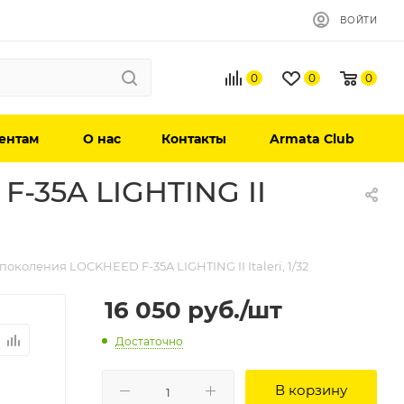
ВОЙТИ
0
0
0
ентам
О нас
Контакты
Armata Club
-35A LIGHTING II
околения LOCKHEED F-35A LIGHTING II Italeri, 1/32
16 050
руб.
/шт
Достаточно
В корзину