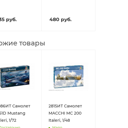
35
руб.
480
руб.
ожие товары
086ИТ Самолет
2815ИТ Самолет
51D Mustang
MACCHI MC 200
leri, 1/72
Italeri, 1/48
Достаточно
Мало