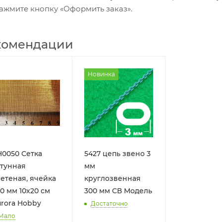
ажмите кнопку «Оформить заказ».
комендации
Новинка
0050 Сетка
5427 цепь звено 3
тунная
мм
етеная, ячейка
круглозвенная
10 мм 10х20 см
300 мм СВ Модель
rora Hobby
Достаточно
Мало