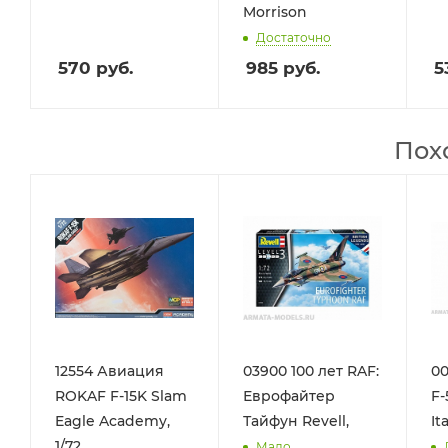
Morrison
Достаточно
570
руб.
985
руб.
5
Пох
12554 Авиация
03900 100 лет RAF:
0
ROKAF F-15K Slam
Еврофайтер
F-
Eagle Academy,
Тайфун Revell,
Ita
1/72
Мало