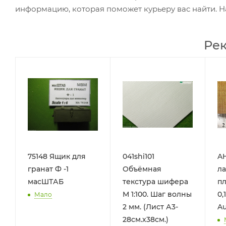
информацию, которая поможет курьеру вас найти. Н
Ре
75148 Ящик для
041shi101
AH
гранат Ф -1
Объёмная
ла
масШТАБ
текстура шифера
пл
М 1:100. Шаг волны
0,
Мало
2 мм. (Лист А3-
Au
28см.х38см.)