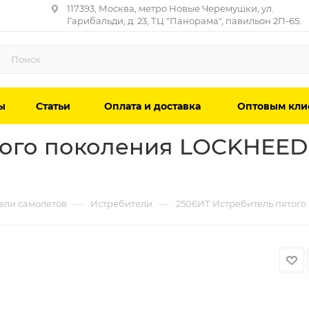
117393, Москва, метро Новые Черемушки, ул.
Гарибальди, д. 23, ТЦ "Панорама", павильон 2П-65.
ы
Статьи
Оплата и доставка
Оптовым кли
ого поколения LOCKHEED F
—
—
ели самолетов
Истребители
2506ИТ Истребитель пятого п