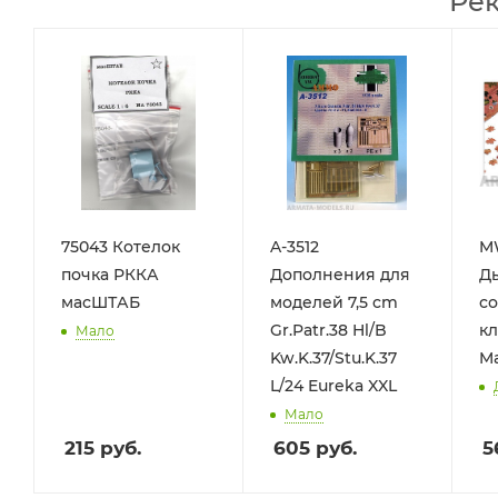
Ре
75043 Котелок
A-3512
M
почка РККА
Дополнения для
Д
масШТАБ
моделей 7,5 cm
с
Gr.Patr.38 Hl/B
к
Мало
Kw.K.37/Stu.K.37
M
L/24 Eureka XXL
Мало
215
руб.
605
руб.
5