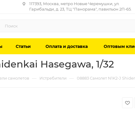
117393, Москва, метро Новые Черемушки, ул.
Гарибальди, д. 23, ТЦ "Панорама", павильон 2П-65.
ы
Статьи
Оплата и доставка
Оптовым кли
idenkai Hasegawa, 1/32
—
—
ели самолетов
Истребители
08883 Самолет N1K2-J Shiden