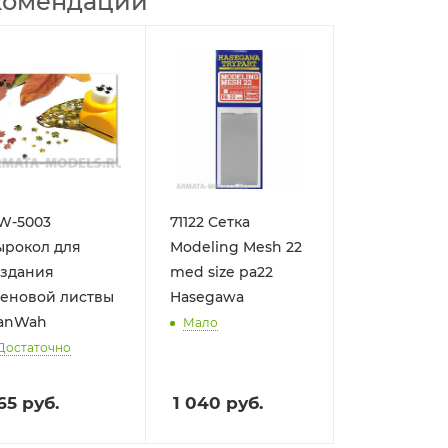
комендации
W-5003
71122 Сетка
ырокол для
Modeling Mesh 22
оздания
med size pa22
леновой листвы
Hasegawa
anWah
Мало
Достаточно
65
руб.
1 040
руб.