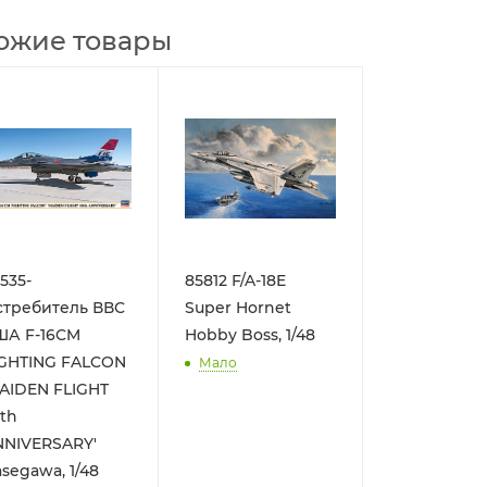
ожие товары
535-
85812 F/A-18E
стребитель ВВС
Super Hornet
ША F-16CM
Hobby Boss, 1/48
IGHTING FALCON
Мало
AIDEN FLIGHT
th
NNIVERSARY'
segawa, 1/48