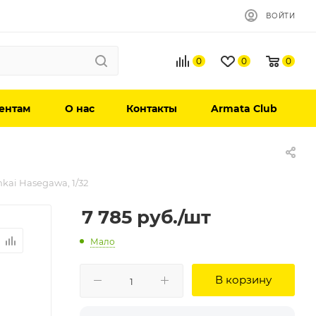
ВОЙТИ
0
0
0
ентам
О нас
Контакты
Armata Club
kai Hasegawa, 1/32
7 785
руб.
/шт
Мало
В корзину