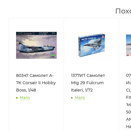
Пох
80347 Самолет A-
1377ИТ Самолет
07
7K Сorsair II Hobby
Mig 29 Fulcrum
И
Boss, 1/48
Italeri, 1/72
С
F
Мало
Мало
'M
50
A
Ha