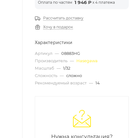
1 946 Р
Оплата по частям
x 4 платежа
Рассчитать доставку
Хочу в подарок
Характеристики
Артикул
—
08883HG
Производитель
—
Hasegawa
Масштаб
—
1/32
Сложность
—
сложно
Рекомендуемый возраст
—
14
Нужна консультация?