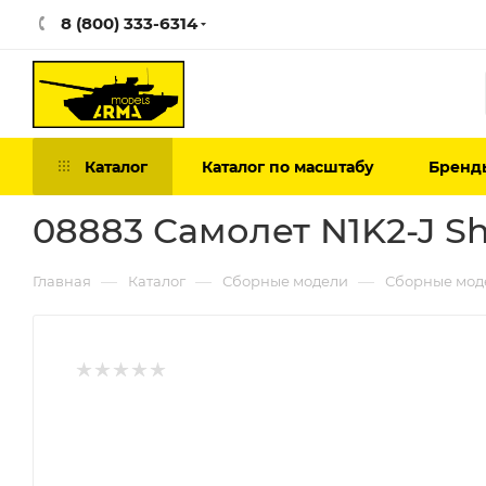
8 (800) 333-6314
Каталог
Каталог по масштабу
Бренд
08883 Самолет N1K2-J Sh
—
—
—
Главная
Каталог
Сборные модели
Сборные мод