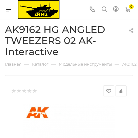
0
AK9162 HG ANGLED
TWEEZERS 02 AK-
Interactive
—
—
—
Главная
Каталог
Модельные инструменты
AK9162