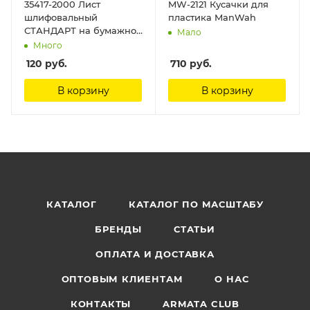
35417-2000 Лист
MW-2121 Кусачки для
шлифовальный
пластика ManWah
СТАНДАРТ на бумажной
Мало
основе, водостойкий
Много
230х280мм, Р2000, 5шт
120
руб.
710
руб.
Зубр
В корзину
В корзину
КАТАЛОГ
КАТАЛОГ ПО МАСШТАБУ
БРЕНДЫ
СТАТЬИ
ОПЛАТА И ДОСТАВКА
ОПТОВЫМ КЛИЕНТАМ
О НАС
КОНТАКТЫ
ARMATA CLUB