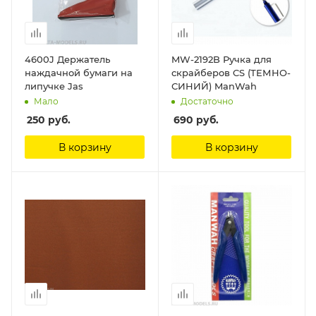
4600J Держатель
MW-2192B Ручка для
наждачной бумаги на
скрайберов CS (ТЕМНО-
липучке Jas
СИНИЙ) ManWah
Мало
Достаточно
250
руб.
690
руб.
В корзину
В корзину