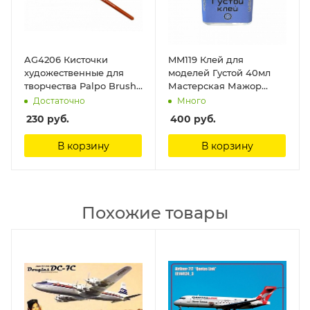
AG4206 Кисточки
MM119 Клей для
художественные для
моделей Густой 40мл
творчества Palpo Brush
Мастерская Мажор
Size 6 Humbrol
Моделс
Достаточно
Много
230
руб.
400
руб.
В корзину
В корзину
Похожие товары