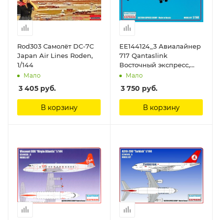
Rod303 Самолёт DC-7C
ЕЕ144124_3 Авиалайнер
Japan Air Lines Roden,
717 Qantaslink
1/144
Восточный экспресс,
1/144
Мало
Мало
3 405
руб.
3 750
руб.
В корзину
В корзину