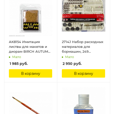
AK8154 Имитация
2714J Набор расходных
листвы для макетов и
материалов для
диорам BIRCH AUTUMN
бормашин, 249
LEAVES AK-Interactive
предмета Jas
Мало
Мало
1 985
руб.
2 950
руб.
В корзину
В корзину