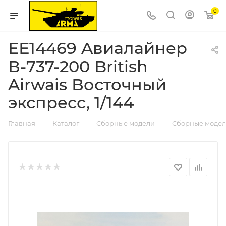
0
ЕЕ14469 Aвиалайнер
В-737-200 British
Airwais Восточный
экспресс, 1/144
—
—
—
Главная
Каталог
Сборные модели
Сборные модел