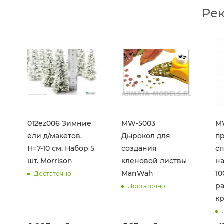
Ре
012ez006 Зимние
MW-5003
M
ели д/макетов.
Дырокол для
пр
Н=7-10 см. Набор 5
создания
с
шт. Morrison
кленовой листвы
н
ManWah
10
Достаточно
р
Достаточно
к