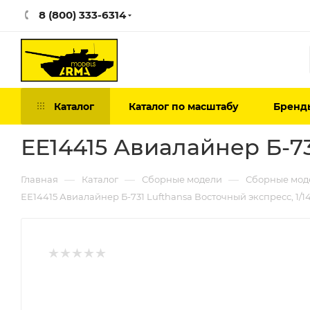
8 (800) 333-6314
Каталог
Каталог по масштабу
Бренд
ЕЕ14415 Авиалайнер Б-73
—
—
—
Главная
Каталог
Сборные модели
Сборные мод
ЕЕ14415 Авиалайнер Б-731 Lufthansa Восточный экспресс, 1/1