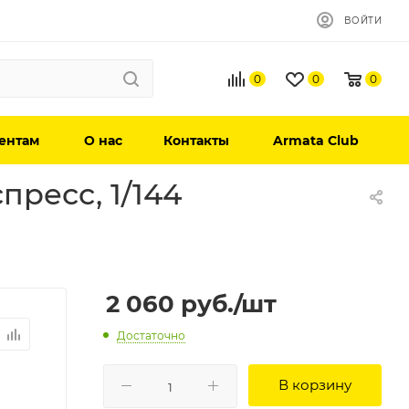
ВОЙТИ
0
0
0
ентам
О нас
Контакты
Armata Club
пресс, 1/144
2 060
руб.
/шт
Достаточно
В корзину