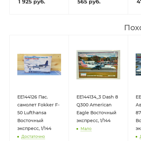
1 925
руб.
565
руб.
4
Пох
ЕЕ144126 Пас.
ЕЕ144134_3 Dash 8
ЕЕ
самолет Fokker F-
Q300 American
А
50 Lufthansa
Eagle Восточный
87
Восточный
экспресс, 1/144
В
экспресс, 1/144
эк
Мало
Достаточно