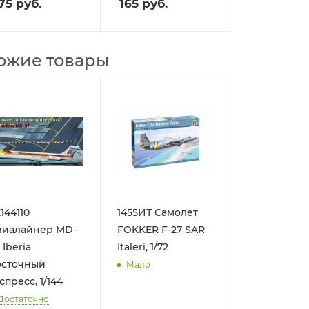
75
руб.
165
руб.
ожие товары
144110
1455ИТ Самолет
виалайнер MD-
FOKKER F-27 SAR
 Iberia
Italeri, 1/72
осточный
Мало
спресс, 1/144
Достаточно