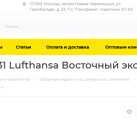
117393, Москва, метро Новые Черемушки, ул.
Гарибальди, д. 23, ТЦ "Панорама", павильон 2П-65.
ы
Статьи
Оплата и доставка
Оптовым кли
1 Lufthansa Восточный экс
—
—
ели самолетов
Сборные модели пассажирских самолетов
44