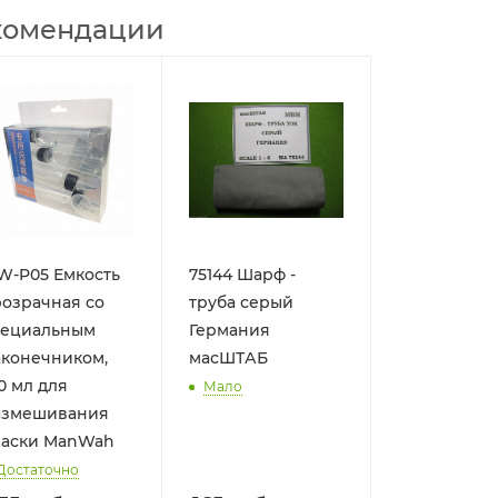
комендации
W-P05 Емкость
75144 Шарф -
озрачная со
труба серый
пециальным
Германия
аконечником,
масШТАБ
0 мл для
Мало
азмешивания
раски ManWah
Достаточно