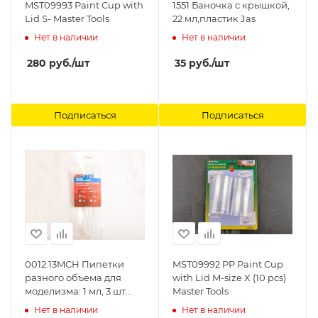
MST09993 Paint Cup with
1551 Баночка с крышкой,
Lid S- Master Tools
22 мл,пластик Jas
Нет в наличии
Нет в наличии
280
руб.
/шт
35
руб.
/шт
Подписаться
Подписаться
0012.13MCH Пипетки
MST09992 PP Paint Cup
разного объема для
with Lid M-size X (10 pcs)
моделизма: 1 мл, 3 шт
Master Tools
MACHETE
Нет в наличии
Нет в наличии