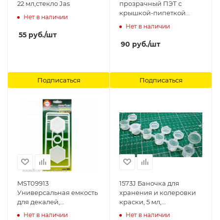
22 мл,стекло Jas
прозрачный ПЭТ с
крышкой-пипеткой
Нет в наличии
MiniWarPaint
Нет в наличии
55
руб.
/шт
90
руб.
/шт
Подписаться
Подписаться
MST09913
1573J Баночка для
Универсальная емкость
хранения и колеровки
для декалей,
краски, 5 мл,
смешивания красок,
герметичная крышка,
Нет в наличии
Нет в наличии