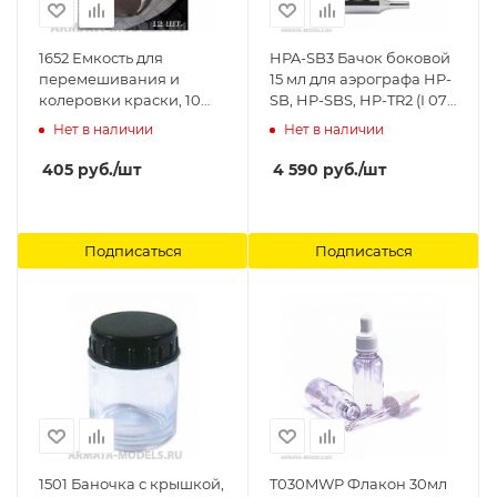
1652 Емкость для
HPA-SB3 Бачок боковой
перемешивания и
15 мл для аэрографа HP-
колеровки краски, 10
SB, HP-SBS, HP-TR2 (I 070
мл, 12шт./уп. Jas
6) Anest Iwata
Нет в наличии
Нет в наличии
405
руб.
/шт
4 590
руб.
/шт
Подписаться
Подписаться
1501 Баночка с крышкой,
T030MWP Флакон 30мл