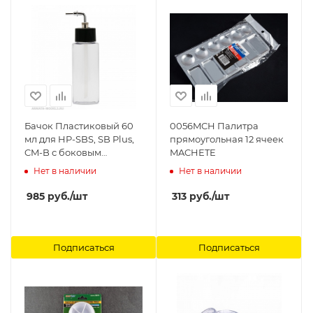
Бачок Пластиковый 60
0056MCH Палитра
мл для HP-SBS, SB Plus,
прямоугольная 12 ячеек
CM-B с боковым
MACHETE
металлическим
Нет в наличии
Нет в наличии
соединителем (I 450 2S)
Anest Iwata
985
руб.
/шт
313
руб.
/шт
Подписаться
Подписаться