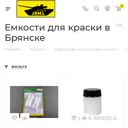
0
Емкости для краски в
63
Брянске
—
—
—
Главная
Каталог
Аэрографы и аксессуары к ним
Е
ФИЛЬТР