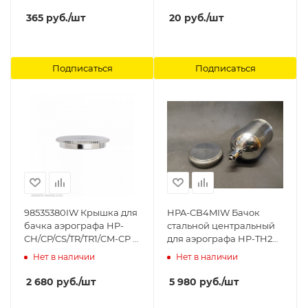
хранения мелочей.
набор 6 шт., Jas
Master Tools
365
руб.
/шт
20
руб.
/шт
Подписаться
Подписаться
98535380IW Крышка для
HPA-CB4MIW Бачок
бачка аэрографа HP-
стальной центральный
CH/CP/CS/TR/TR1/CM-CP (I
для аэрографа HP-TH2
618 1) Anest Iwata
220 мл резьба 1/8 Anest
Нет в наличии
Нет в наличии
Iwata
2 680
руб.
/шт
5 980
руб.
/шт