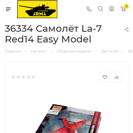
0
36334 Самолёт La-7
Red14 Easy Model
—
—
—
—
Главная
Каталог
Сборные модели
Детские
36