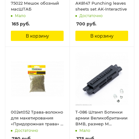
75022 Мешок обозный
AK8147 Punching leaves
масШТАБ
sheets set AK-Interactive
Мало
Достаточно
165
руб.
700
руб.
В корзину
В корзину
002et052 Трава-волокно
T-086 Штамп Ботинки
для макетирования
армии Великобритании
«Придорожная трава» 5
ВМВ, размер М
мм. Morrison
MiniWarPaint
Достаточно
Мало
780
руб.
375
руб.