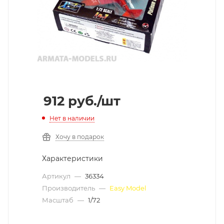
912
руб.
/шт
Нет в наличии
Хочу в подарок
Характеристики
Артикул
—
36334
Производитель
—
Easy Model
Масштаб
—
1/72